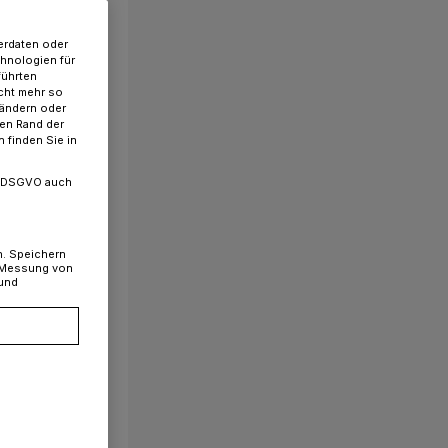
erdaten oder
chnologien für
führten
cht mehr so
 ändern oder
ren Rand der
 finden Sie in
. a DSGVO auch
n. Speichern
, Messung von
 und