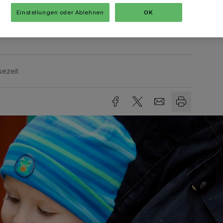
on ist unter anderem Clown Pepe mit
Einstellungen oder Ablehnen
OK
Ort.
sezeit