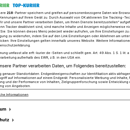
sere
218
-Partner speichern und greifen auf personenbezogene Daten wie Brows
Kennungen auf Ihrem Gerät zu. Durch Auswahl von OK aktivieren Sie Tracking-Te
Wir und unsere Partner verarbeiten Daten, um Ihnen Dienste bereitzustellen“ aufge
hte jetzt!“ : Spielplatzfest zum Weltkindertag in Kapellen
n Tracker deaktiviert sind, sind manche Inhalte und Anzeigen möglicherweise ni
r Sie. Sie können dieses Menü jederzeit wieder aufrufen, um Ihre Einstellungen zu
ligung zu widerrufen, indem Sie auf den Link Einstellungen oder Ablehnen am unte
icken. Ihre Einstellungen gelten innerhalb unseres Website. Weitere Informationen
tenschutzerklärung.
mung umfasst alle erft-kurier.de-Seiten und schließt gem. Art. 49 Abs. 1 S. 1 lit
st zum
rarbeitung außerhalb des EWR, z.B. in den USA ein.
nsere Partner verarbeiten Daten, um Folgendes bereitzustellen:
g in Kapellen
genauer Standortdaten. Endgeräteeigenschaften zur Identifikation aktiv abfrage
griff auf Informationen auf einem Endgerät. Personalisierte Werbung und Inhalte
ung und der Performance von Inhalten, Zielgruppenforschung sowie Entwicklung
ng von Angeboten.
che Informationen
 feiert Deutschland jährlich den
hr veranstaltet das Team der Alten
sum
V. dazu ein Spielplatzfest in Kapellen.
 den Kindern von 15 bis 18 Uhr auf dem
hutz
Kapellen ein abwechslungsreiches Programm