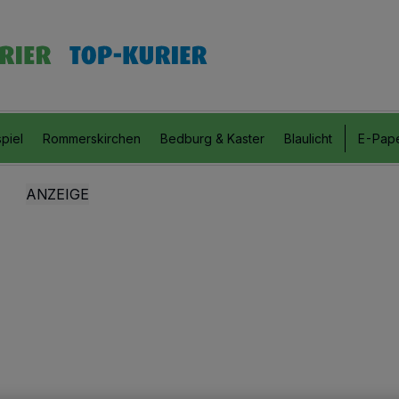
piel
Rommerskirchen
Bedburg & Kaster
Blaulicht
E-Pap