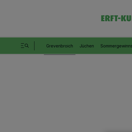
Grevenbroich
Jüchen
Sommergewinns