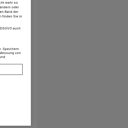
cht mehr so
 ändern oder
ren Rand der
 finden Sie in
. a DSGVO auch
n. Speichern
, Messung von
 und