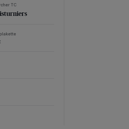
rcher TC
isturniers
plakette
t