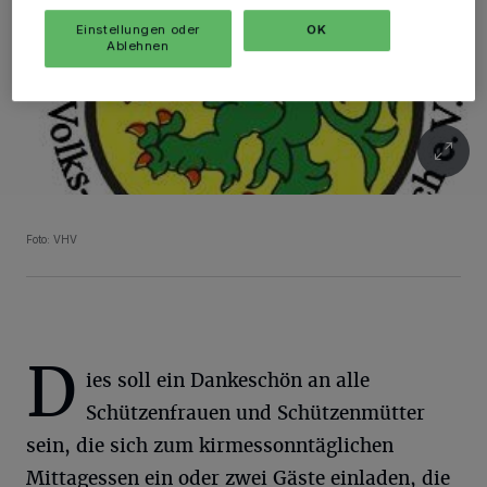
Einstellungen oder
OK
Ablehnen
Foto: VHV
D
ies soll ein Dankeschön an alle
Schützenfrauen und Schützenmütter
sein, die sich zum kirmessonntäglichen
Mittagessen ein oder zwei Gäste einladen, die