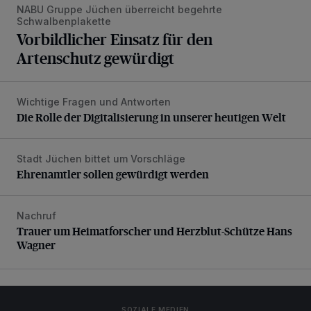
NABU Gruppe Jüchen überreicht begehrte
Schwalbenplakette
Vorbildlicher Einsatz für den
Artenschutz gewürdigt
Wichtige Fragen und Antworten
Die Rolle der Digitalisierung in unserer heutigen Welt
Die Rolle der Digitalisierung in unserer heutigen Welt
Stadt Jüchen bittet um Vorschläge
Ehrenamtler sollen gewürdigt werden
Ehrenamtler sollen gewürdigt werden
Nachruf
Trauer um Heimatforscher und Herzblut-Schütze Hans W
Trauer um Heimatforscher und Herzblut-Schütze Hans
Wagner
SOZIALE MEDIEN