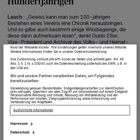
Hundertjährigen
Wir und unsere
218
-Partner speichern und greifen auf personenbezogene Daten
Laach
·
„Gewiss kann man zum 100-jährigen
wie Browserdaten oder eindeutige Kennungen auf Ihrem Gerät zu. Durch Auswahl
von OK aktivieren Sie Tracking-Technologien für die unter „Wir und unsere
Bestehen eines Vereins eine Chronik herausbringen.
Partner verarbeiten Daten, um Ihnen Dienste bereitzustellen“ aufgeführten
Und es gäbe auch bestimmt einige Wissbegierige, die
Zwecke. Wenn Tracker deaktiviert sind, sind manche Inhalte und Anzeigen
diese dann aufmerksam lesen“, denkt Guido Eßer,
möglicherweise nicht mehr so relevant für Sie. Sie können dieses Menü jederzeit
wieder aufrufen, um Ihre Einstellungen zu ändern oder Ihre Einwilligung zu
Vize-Präsident und Archivar des Volks- und Heimat-
widerrufen, indem Sie auf den Link Einstellungen oder Ablehnen am unteren
Vereins nach. Doch die Laacher möchten anlässlich
Rand der Webseite klicken. Ihre Einstellungen gelten innerhalb unseres Website.
Weitere Informationen finden Sie in unserer Datenschutzerklärung.
ihres Jubiläums ein Kochbuch herausbringen.
Ihre Zustimmung umfasst alle erft-kurier.de-Seiten und schließt gem. Art. 49
Abs. 1 S. 1 lit. a DSGVO auch die Datenverarbeitung außerhalb des EWR, z.B. in
den USA ein.
Wir und unsere Partner verarbeiten Daten, um Folgendes
30.04.2021 , 03:50 Uhr
Eine Minute Lesezeit
bereitzustellen:
Verwendung genauer Standortdaten. Endgeräteeigenschaften zur Identifikation
aktiv abfragen. Speichern von oder Zugriff auf Informationen auf einem Endgerät.
Personalisierte Werbung und Inhalte, Messung von Werbeleistung und der
Performance von Inhalten, Zielgruppenforschung sowie Entwicklung und
Verbesserung von Angeboten.
Ausführliche Informationen
Impressum
Datenschutz