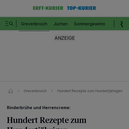
Grevenbroich
Jüchen
Sommergewinnspiel
Romm
Grevenbroich
Hundert Rezepte zum Hundertjährigen
Rinderbrühe und Herrencreme:
Hundert Rezepte zum