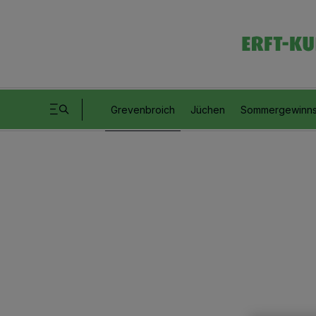
Grevenbroich
Jüchen
Sommergewinns