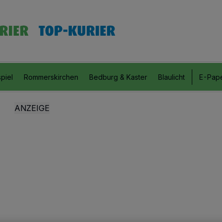
piel
Rommerskirchen
Bedburg & Kaster
Blaulicht
E-Pap