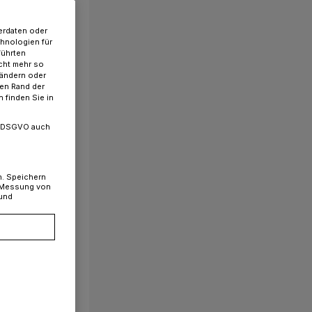
erdaten oder
chnologien für
führten
cht mehr so
 ändern oder
ren Rand der
 finden Sie in
. a DSGVO auch
n. Speichern
, Messung von
 und