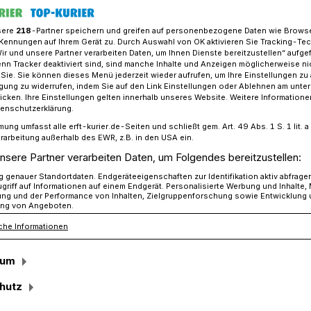
sere
218
-Partner speichern und greifen auf personenbezogene Daten wie Brows
Kennungen auf Ihrem Gerät zu. Durch Auswahl von OK aktivieren Sie Tracking-Te
Wir und unsere Partner verarbeiten Daten, um Ihnen Dienste bereitzustellen“ aufge
aut die Grevenbroicher Verwaltung um
n Tracker deaktiviert sind, sind manche Inhalte und Anzeigen möglicherweise ni
r Sie. Sie können dieses Menü jederzeit wieder aufrufen, um Ihre Einstellungen zu
ligung zu widerrufen, indem Sie auf den Link Einstellungen oder Ablehnen am unte
icken. Ihre Einstellungen gelten innerhalb unseres Website. Weitere Informationen
aus:
tenschutzerklärung.
mung umfasst alle erft-kurier.de-Seiten und schließt gem. Art. 49 Abs. 1 S. 1 lit
mann:
rarbeitung außerhalb des EWR, z.B. in den USA ein.
nsere Partner verarbeiten Daten, um Folgendes bereitzustellen:
e statt Kämmerei /
genauer Standortdaten. Endgeräteeigenschaften zur Identifikation aktiv abfrage
griff auf Informationen auf einem Endgerät. Personalisierte Werbung und Inhalte
ung und der Performance von Inhalten, Zielgruppenforschung sowie Entwicklung
ng von Angeboten.
für Herpel
che Informationen
sum
 uns auf neue Gesichter, auf neue Ideen
hutz
. Neuer Input kann nicht schaden.“
 will die Stadtverwaltung deutlich