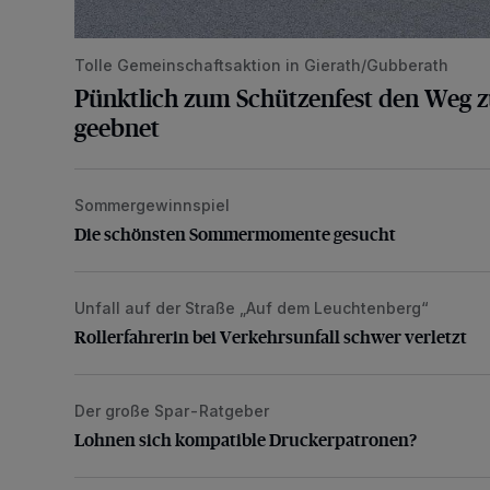
Tolle Gemeinschaftsaktion in Gierath/Gubberath
Pünktlich zum Schützenfest den Weg z
geebnet
Sommergewinnspiel
Die schönsten Sommermomente gesucht
Die schönsten Sommermomente gesucht
Unfall auf der Straße „Auf dem Leuchtenberg“
Rollerfahrerin bei Verkehrsunfall schwer verletzt
Rollerfahrerin bei Verkehrsunfall schwer verletzt
Der große Spar-Ratgeber
Lohnen sich kompatible Druckerpatronen?
Lohnen sich kompatible Druckerpatronen?