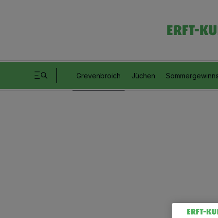
Grevenbroich
Jüchen
Sommergewinns