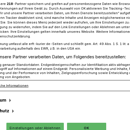
sere
218
-Partner speichern und greifen auf personenbezogene Daten wie Brows
Kennungen auf Ihrem Gerät zu. Durch Auswahl von OK aktivieren Sie Tracking-Te
Wir und unsere Partner verarbeiten Daten, um Ihnen Dienste bereitzustellen“ aufge
n Tracker deaktiviert sind, sind manche Inhalte und Anzeigen möglicherweise ni
r Sie. Sie können dieses Menü jederzeit wieder aufrufen, um Ihre Einstellungen zu
: Kronprinz Daniel van Reimersdahl​
ligung zu widerrufen, indem Sie auf den Link Einstellungen oder Ablehnen am unte
icken. Ihre Einstellungen gelten innerhalb unseres Website. Weitere Informationen
tenschutzerklärung.
mung umfasst alle erft-kurier.de-Seiten und schließt gem. Art. 49 Abs. 1 S. 1 lit
rarbeitung außerhalb des EWR, z.B. in den USA ein.
aniel van
nsere Partner verarbeiten Daten, um Folgendes bereitzustellen:
genauer Standortdaten. Endgeräteeigenschaften zur Identifikation aktiv abfrage
griff auf Informationen auf einem Endgerät. Personalisierte Werbung und Inhalte
ung und der Performance von Inhalten, Zielgruppenforschung sowie Entwicklung
ng von Angeboten.
che Informationen
namstag fand in Hemmerden traditionell
sum
ebastianus“-Schützen-Bruderschaft statt.
hutz
chon vom diesjährigen Königspaar
ka (werden am 5. Juli gekrönt)
Einstellungen oder Ablehnen
OK