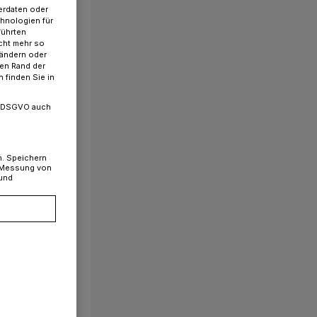
erdaten oder
chnologien für
führten
cht mehr so
 ändern oder
ren Rand der
 finden Sie in
. a DSGVO auch
n. Speichern
, Messung von
 und