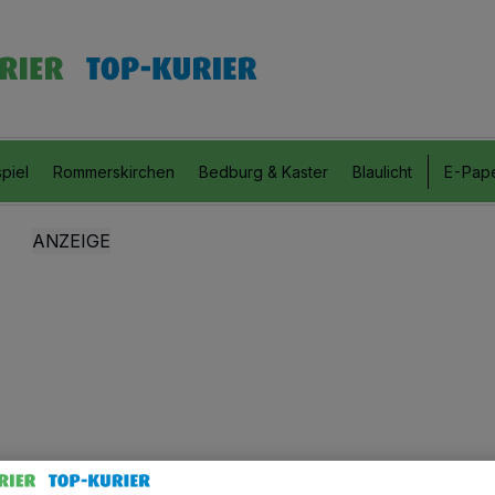
piel
Rommerskirchen
Bedburg & Kaster
Blaulicht
E-Pap