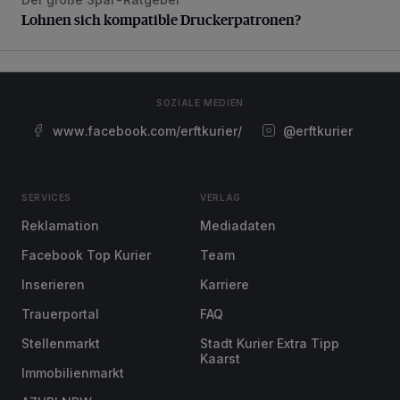
Lohnen sich kompatible Druckerpatronen?
Lohnen sich kompatible Druckerpatronen?
SOZIALE MEDIEN
www.facebook.com/erftkurier/
@erftkurier
SERVICES
VERLAG
Reklamation
Mediadaten
Facebook Top Kurier
Team
Inserieren
Karriere
Trauerportal
FAQ
Stellenmarkt
Stadt Kurier Extra Tipp
Kaarst
Immobilienmarkt