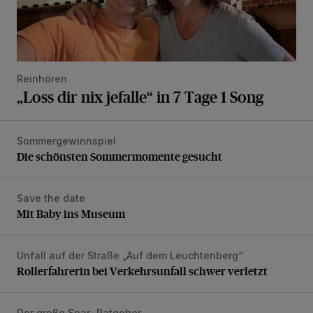
Reinhören
„Loss dir nix jefalle“ in 7 Tage 1 Song
Sommergewinnspiel
Die schönsten Sommermomente gesucht
Die schönsten Sommermomente gesucht
Save the date
Mit Baby ins Museum
Mit Baby ins Museum
Unfall auf der Straße „Auf dem Leuchtenberg“
Rollerfahrerin bei Verkehrsunfall schwer verletzt
Rollerfahrerin bei Verkehrsunfall schwer verletzt
Der große Spar-Ratgeber