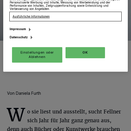
Personalisierte Werbung und Inhalte, Messung von Werbeleistung und der
Performance von Inhalten, Zielgruppenforschung sowie Entwicklung und
Verbesserung von Angeboten.
Ausführliche Informationen
Impressum
Datenschutz
Autorin und Künstlerin Renate Fellner freut sich schon sehr auf ihre
Lesungen und Ausstellungen.
Einstellungen oder
OK
Ablehnen
Foto: Kurier-Verlag GmbH/Julia Schäfer
Von Daniela Furth
W
o sie liest und ausstellt, sucht Fellner
sich Jahr für Jahr ganz genau aus,
denn auch Bücher oder Kunstwerke brauchen