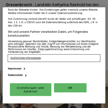
wieder aufrufen, um Ihre Einstellungen zu ändern oder Ihre Einwilligung zu
Grevenbroich
·
Landrätin Katharina Reinhold hat den
widerrufen, indem Sie auf den Link Einstellungen oder Ablehnen am unteren
türkischen Generalkonsul Ali Ihsan Izbul zum
Rand der Webseite klicken. Ihre Einstellungen gelten innerhalb unseres Website.
Weitere Informationen finden Sie in unserer Datenschutzerklärung.
Antrittsbesuch im „Ständehaus“ in Grevenbroich
begrüßt. Bei dem Treffen betonten beide, dass sie die
Ihre Zustimmung umfasst alle erft-kurier.de-Seiten und schließt gem. Art. 49
Abs. 1 S. 1 lit. a DSGVO auch die Datenverarbeitung außerhalb des EWR, z.B. in
deutsch-türkischen Beziehungen auf regionaler Ebene
den USA ein.
weiter stärken wollen.
Wir und unsere Partner verarbeiten Daten, um Folgendes
bereitzustellen:
Verwendung genauer Standortdaten. Endgeräteeigenschaften zur Identifikation
aktiv abfragen. Speichern von oder Zugriff auf Informationen auf einem Endgerät.
Personalisierte Werbung und Inhalte, Messung von Werbeleistung und der
11.02.2026 , 09:51 Uhr
Eine Minute Lesezeit
Performance von Inhalten, Zielgruppenforschung sowie Entwicklung und
Verbesserung von Angeboten.
Ausführliche Informationen
Impressum
Datenschutz
Einstellungen oder
OK
Ablehnen