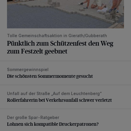
Tolle Gemeinschaftsaktion in Gierath/Gubberath
Pünktlich zum Schützenfest den Weg
zum Festzelt geebnet
Sommergewinnspiel
Die schönsten Sommermomente gesucht
Die schönsten Sommermomente gesucht
Unfall auf der Straße „Auf dem Leuchtenberg“
Rollerfahrerin bei Verkehrsunfall schwer verletzt
Rollerfahrerin bei Verkehrsunfall schwer verletzt
Der große Spar-Ratgeber
Lohnen sich kompatible Druckerpatronen?
Lohnen sich kompatible Druckerpatronen?