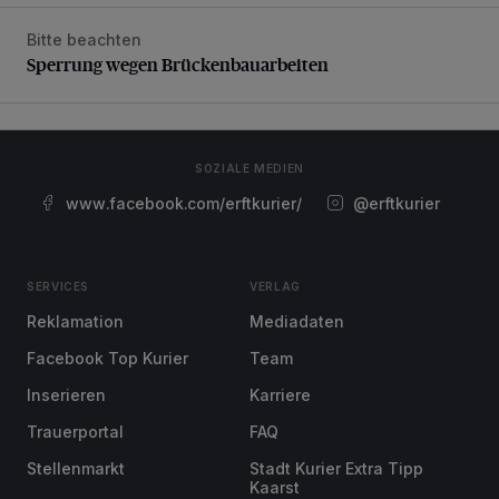
Bitte beachten
Sperrung wegen Brückenbauarbeiten
Sperrung wegen Brückenbauarbeiten
SOZIALE MEDIEN
www.facebook.com/erftkurier/
@erftkurier
SERVICES
VERLAG
Reklamation
Mediadaten
Facebook Top Kurier
Team
Inserieren
Karriere
Trauerportal
FAQ
Stellenmarkt
Stadt Kurier Extra Tipp
Kaarst