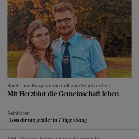
Mit Herzblut die Gemeinschaft leben
Spiel- und Bürgerverein lädt zum Schützenfest
Mit Herzblut die Gemeinschaft leben
Reinhören
„Loss dir nix jefalle“ in 7 Tage 1 Song
„Loss dir nix jefalle“ in 7 Tage 1 Song
NABU Gruppe Jüchen überreicht begehrte