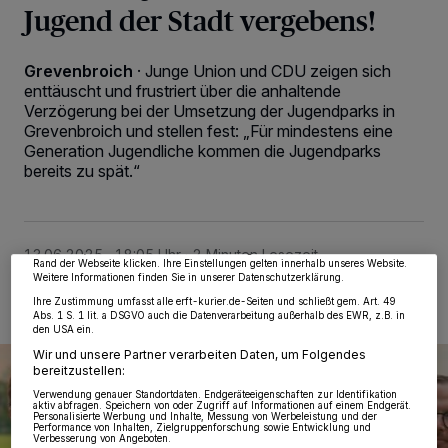
Jugend der Stadt vergebens!
Grevenbroich
·
Junge Union und CDU zeigen sich
enttäuscht und frustriert über die anhaltende
Verzögerung bei der Umsetzung der Jugendparks in
Grevenbroich und stellen fest: „Für mindestens eine
Generation Jugendliche kommen die Jugendparks
Wir und unsere
218
-Partner speichern und greifen auf personenbezogene Daten
wie Browserdaten oder eindeutige Kennungen auf Ihrem Gerät zu. Durch Auswahl
bereits zu spät.“
von OK aktivieren Sie Tracking-Technologien für die unter „Wir und unsere
Partner verarbeiten Daten, um Ihnen Dienste bereitzustellen“ aufgeführten
Zwecke. Wenn Tracker deaktiviert sind, sind manche Inhalte und Anzeigen
möglicherweise nicht mehr so relevant für Sie. Sie können dieses Menü jederzeit
wieder aufrufen, um Ihre Einstellungen zu ändern oder Ihre Einwilligung zu
widerrufen, indem Sie auf den Link Einstellungen oder Ablehnen am unteren
13.06.2025 , 18:05 Uhr
2 Minuten Lesezeit
Rand der Webseite klicken. Ihre Einstellungen gelten innerhalb unseres Website.
Weitere Informationen finden Sie in unserer Datenschutzerklärung.
Ihre Zustimmung umfasst alle erft-kurier.de-Seiten und schließt gem. Art. 49
Abs. 1 S. 1 lit. a DSGVO auch die Datenverarbeitung außerhalb des EWR, z.B. in
den USA ein.
Wir und unsere Partner verarbeiten Daten, um Folgendes
bereitzustellen:
Verwendung genauer Standortdaten. Endgeräteeigenschaften zur Identifikation
aktiv abfragen. Speichern von oder Zugriff auf Informationen auf einem Endgerät.
Personalisierte Werbung und Inhalte, Messung von Werbeleistung und der
Performance von Inhalten, Zielgruppenforschung sowie Entwicklung und
Verbesserung von Angeboten.