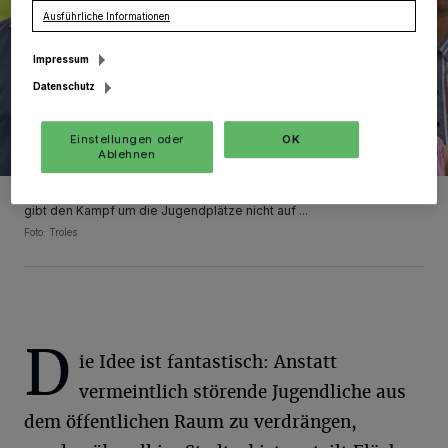
Ausführliche Informationen
Impressum
Datenschutz
Einstellungen oder
OK
Ablehnen
Auch die neue Generation an der Spitze der Grevenbroicher CDU
gibt den Kampf um die Jugendplätze nicht auf ...
Foto: Troles
D
ie Idee ist fantastisch: Anstatt
vermeintlich störende Jugendliche aus
dem öffentlichen Raum zu verdrängen,