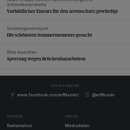
Vorbildlicher Einsatz für den Artenschutz gewürdigt
Schwalbenplakette
Vorbildlicher Einsatz für den Artenschutz gewürdigt
Sommergewinnspiel
Die schönsten Sommermomente gesucht
Die schönsten Sommermomente gesucht
Bitte beachten
Sperrung wegen Brückenbauarbeiten
Sperrung wegen Brückenbauarbeiten
SOZIALE MEDIEN
www.facebook.com/erftkurier/
@erftkurier
SERVICES
VERLAG
Reklamation
Mediadaten