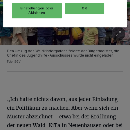
Einstellungen oder
OK
Ablehnen
Den Umzug des Waldkindergartens feierte der Bürgermeister, die
Chefin des Jugendhilfe-Ausschusses wurde nicht eingeladen.
Foto: SGV.
„Ich halte nichts davon, aus jeder Einladung
ein Politikum zu machen. Aber wenn sich ein
Muster abzeichnet – etwa bei der Eröffnung
der neuen Wald-KiTa in Neuenhausen oder bei