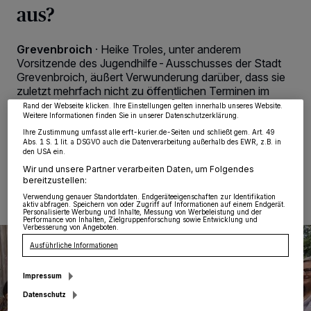
aus?
Wir und unsere
218
-Partner speichern und greifen auf personenbezogene Daten
wie Browserdaten oder eindeutige Kennungen auf Ihrem Gerät zu. Durch Auswahl
Grevenbroich
·
Heike Troles, unter anderem
von OK aktivieren Sie Tracking-Technologien für die unter „Wir und unsere
Partner verarbeiten Daten, um Ihnen Dienste bereitzustellen“ aufgeführten
Vorsitzende des Jugendhilfe-Ausschusses der Stadt
Zwecke. Wenn Tracker deaktiviert sind, sind manche Inhalte und Anzeigen
Grevenbroich, äußert Verwunderung darüber, dass sie
möglicherweise nicht mehr so relevant für Sie. Sie können dieses Menü jederzeit
wieder aufrufen, um Ihre Einstellungen zu ändern oder Ihre Einwilligung zu
zuletzt mehrfach nicht zu öffentlichen Terminen im
widerrufen, indem Sie auf den Link Einstellungen oder Ablehnen am unteren
Bereich Kinder- und Jugendpolitik eingeladen wurde.
Rand der Webseite klicken. Ihre Einstellungen gelten innerhalb unseres Website.
Weitere Informationen finden Sie in unserer Datenschutzerklärung.
Ihre Zustimmung umfasst alle erft-kurier.de-Seiten und schließt gem. Art. 49
Abs. 1 S. 1 lit. a DSGVO auch die Datenverarbeitung außerhalb des EWR, z.B. in
den USA ein.
17.05.2025 , 10:55 Uhr
Eine Minute Lesezeit
Wir und unsere Partner verarbeiten Daten, um Folgendes
bereitzustellen:
Verwendung genauer Standortdaten. Endgeräteeigenschaften zur Identifikation
aktiv abfragen. Speichern von oder Zugriff auf Informationen auf einem Endgerät.
Personalisierte Werbung und Inhalte, Messung von Werbeleistung und der
Performance von Inhalten, Zielgruppenforschung sowie Entwicklung und
Verbesserung von Angeboten.
Ausführliche Informationen
Impressum
Datenschutz