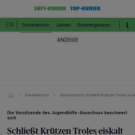
Grevenbroich
Jüchen
Sommergewinnspiel
Romm
Grevenbroich
Grevenbroich: Schließt Krützen Troles eisk
Die Vorsitzende des Jugendhilfe-Ausschuss beschwert
sich
Schließt Krützen Troles eiskalt