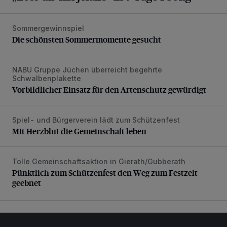
Sommergewinnspiel
Die schönsten Sommermomente gesucht
Die schönsten Sommermomente gesucht
NABU Gruppe Jüchen überreicht begehrte
Vorbildlicher Einsatz für den Artenschutz gewürdigt
Schwalbenplakette
Vorbildlicher Einsatz für den Artenschutz gewürdigt
Spiel- und Bürgerverein lädt zum Schützenfest
Mit Herzblut die Gemeinschaft leben
Mit Herzblut die Gemeinschaft leben
Tolle Gemeinschaftsaktion in Gierath/Gubberath
Pünktlich zum Schützenfest den Weg zum Festzelt geebne
Pünktlich zum Schützenfest den Weg zum Festzelt
geebnet