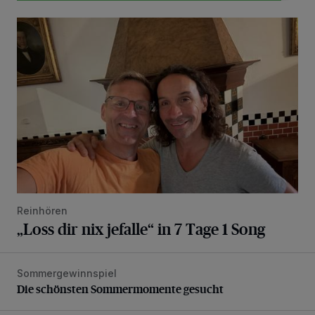
„Loss dir nix jefalle“ in 7 Tage 1 Song
Reinhören
„Loss dir nix jefalle“ in 7 Tage 1 Song
Sommergewinnspiel
Die schönsten Sommermomente gesucht
Die schönsten Sommermomente gesucht