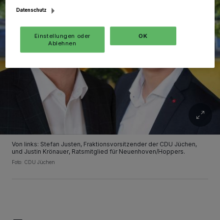
Datenschutz
Einstellungen oder
OK
Ablehnen
Von links: Stefan Justen, Fraktionsvorsitzender der CDU Jüchen,
und Justin Krönauer, Ratsmitglied für Neuenhoven/Hoppers.
Foto: CDU Jüchen