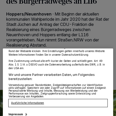
des Bürgerradweges an L116
Hoppers/Neuenhoven
·
Mit Beginn der aktuellen
kommunalen Wahlperiode im Jahr 2020 hat der Rat der
Wir und unsere
218
-Partner speichern und greifen auf personenbezogene Daten
Stadt Jüchen auf Antrag der CDU-Fraktion die
wie Browserdaten oder eindeutige Kennungen auf Ihrem Gerät zu. Durch Auswahl
Realisierung eines Bürgerradweges zwischen
von OK aktivieren Sie Tracking-Technologien für die unter „Wir und unsere
Partner verarbeiten Daten, um Ihnen Dienste bereitzustellen“ aufgeführten
Neuenhoven und Hoppers entlang der L116
Zwecke. Wenn Tracker deaktiviert sind, sind manche Inhalte und Anzeigen
vorangetrieben. Nun nimmt Straßen.NRW von der
möglicherweise nicht mehr so relevant für Sie. Sie können dieses Menü jederzeit
wieder aufrufen, um Ihre Einstellungen zu ändern oder Ihre Einwilligung zu
Realisierung Abstand.
widerrufen, indem Sie auf den Link Einstellungen oder Ablehnen am unteren
Rand der Webseite klicken. Ihre Einstellungen gelten innerhalb unseres Website.
Weitere Informationen finden Sie in unserer Datenschutzerklärung.
Ihre Zustimmung umfasst alle erft-kurier.de-Seiten und schließt gem. Art. 49
Abs. 1 S. 1 lit. a DSGVO auch die Datenverarbeitung außerhalb des EWR, z.B. in
25.05.2025 , 08:00 Uhr
2 Minuten Lesezeit
den USA ein.
Wir und unsere Partner verarbeiten Daten, um Folgendes
bereitzustellen:
Verwendung genauer Standortdaten. Endgeräteeigenschaften zur Identifikation
aktiv abfragen. Speichern von oder Zugriff auf Informationen auf einem Endgerät.
Personalisierte Werbung und Inhalte, Messung von Werbeleistung und der
Performance von Inhalten, Zielgruppenforschung sowie Entwicklung und
Verbesserung von Angeboten.
Ausführliche Informationen
Impressum