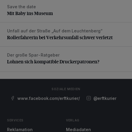
Save the date
Mit Baby ins Museum
Mit Baby ins Museum
Unfall auf der Straße „Auf dem Leuchtenberg“
Rollerfahrerin bei Verkehrsunfall schwer verletzt
Rollerfahrerin bei Verkehrsunfall schwer verletzt
Der große Spar-Ratgeber
Lohnen sich kompatible Druckerpatronen?
Lohnen sich kompatible Druckerpatronen?
SOZIALE MEDIEN
www.facebook.com/erftkurier/
@erftkurier
SERVICES
VERLAG
Reklamation
Mediadaten