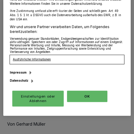
einsparen“
Weitere Informationen finden Sie in unserer Datenschutzerklärung.
Ihre Zustimmung umfasst alle erft-kurier.de-Seiten und schließt gem. Art. 49
Abs. 1 S. 1 lit. a DSGVO auch die Datenverarbeitung außerhalb des EWR, z.B. in
den USA ein.
Grevenbroich
·
"Ich würde am liebsten morgen einen
Wir und unsere Partner verarbeiten Daten, um Folgendes
qualifizierten Streetworker im Bahnhofsviertel
bereitzustellen:
einsetzen, der vor Ort ist. Leicht würde man doch eine
Stelle im Rathaus finden, die man einsparen könnte, um
Verwendung genauer Standortdaten. Endgeräteeigenschaften zur Identifikation
aktiv abfragen. Speichern von oder Zugriff auf Informationen auf einem Endgerät.
den Streetworker zu bezahlen."
Personalisierte Werbung und Inhalte, Messung von Werbeleistung und der
Performance von Inhalten, Zielgruppenforschung sowie Entwicklung und
Verbesserung von Angeboten.
Ausführliche Informationen
22.09.2017 , 10:06 Uhr
Eine Minute Lesezeit
Impressum
Datenschutz
Einstellungen oder
OK
Ablehnen
Von Gerhard Müller