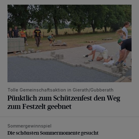
Pünktlich zum Schützenfest den Weg zum Festzelt geebne
Tolle Gemeinschaftsaktion in Gierath/Gubberath
Pünktlich zum Schützenfest den Weg
zum Festzelt geebnet
Sommergewinnspiel
Die schönsten Sommermomente gesucht
Die schönsten Sommermomente gesucht