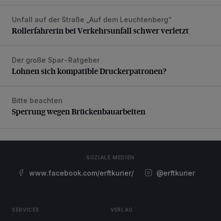
Unfall auf der Straße „Auf dem Leuchtenberg“
Rollerfahrerin bei Verkehrsunfall schwer verletzt
Rollerfahrerin bei Verkehrsunfall schwer verletzt
Der große Spar-Ratgeber
Lohnen sich kompatible Druckerpatronen?
Lohnen sich kompatible Druckerpatronen?
Bitte beachten
Sperrung wegen Brückenbauarbeiten
Sperrung wegen Brückenbauarbeiten
SOZIALE MEDIEN
www.facebook.com/erftkurier/
@erftkurier
SERVICES
VERLAG