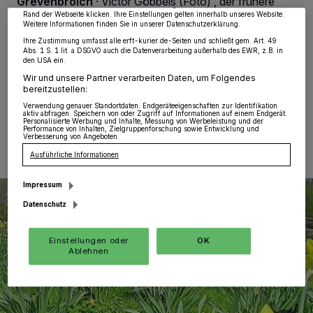
Grevenbroich
·
Victor Göbbels (Foto) , der frühere
widerrufen, indem Sie auf den Link Einstellungen oder Ablehnen am unteren
Grevenbroicher Schützenkönig, ist an die
Rand der Webseite klicken. Ihre Einstellungen gelten innerhalb unseres Website.
Weitere Informationen finden Sie in unserer Datenschutzerklärung.
„Schutzgemeinschaft Deutscher Wald“ im Ortsverband
Grevenbroich (SDW) mit der Bitte um Unterstützung
Ihre Zustimmung umfasst alle erft-kurier.de-Seiten und schließt gem. Art. 49
Abs. 1 S. 1 lit. a DSGVO auch die Datenverarbeitung außerhalb des EWR, z.B. in
herangetreten.
den USA ein.
Wir und unsere Partner verarbeiten Daten, um Folgendes
bereitzustellen:
Verwendung genauer Standortdaten. Endgeräteeigenschaften zur Identifikation
22.09.2017 , 10:08 Uhr
Eine Minute Lesezeit
aktiv abfragen. Speichern von oder Zugriff auf Informationen auf einem Endgerät.
Personalisierte Werbung und Inhalte, Messung von Werbeleistung und der
Performance von Inhalten, Zielgruppenforschung sowie Entwicklung und
Verbesserung von Angeboten.
Ausführliche Informationen
Impressum
Datenschutz
Einstellungen oder
OK
Ablehnen