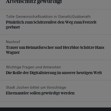
Artenschutz gewürdigt
Tolle Gemeinschaftsaktion in Gierath/Gubberath
Pünktlich zum Schützenfest den Weg zum Festzelt geebne
Pünktlich zum Schützenfest den Weg zum Festzelt
geebnet
Nachruf
Trauer um Heimatforscher und Herzblut-Schütze Hans W
Trauer um Heimatforscher und Herzblut-Schütze Hans
Wagner
Wichtige Fragen und Antworten
Die Rolle der Digitalisierung in unserer heutigen Welt
Die Rolle der Digitalisierung in unserer heutigen Welt
Stadt Jüchen bittet um Vorschläge
Ehrenamtler sollen gewürdigt werden
Ehrenamtler sollen gewürdigt werden