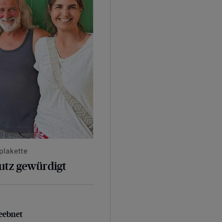
plakette
hutz gewürdigt
geebnet
eebnet