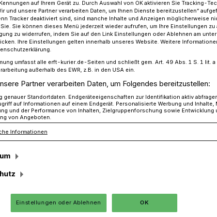
Kennungen auf Ihrem Gerät zu. Durch Auswahl von OK aktivieren Sie Tracking-Te
Wir und unsere Partner verarbeiten Daten, um Ihnen Dienste bereitzustellen“ aufge
n Tracker deaktiviert sind, sind manche Inhalte und Anzeigen möglicherweise ni
r Sie. Sie können dieses Menü jederzeit wieder aufrufen, um Ihre Einstellungen zu
ligung zu widerrufen, indem Sie auf den Link Einstellungen oder Ablehnen am unte
adstoffbelastung bei Messungen
icken. Ihre Einstellungen gelten innerhalb unseres Website. Weitere Informationen
tenschutzerklärung.
mung umfasst alle erft-kurier.de-Seiten und schließt gem. Art. 49 Abs. 1 S. 1 lit
rarbeitung außerhalb des EWR, z.B. in den USA ein.
nsere Partner verarbeiten Daten, um Folgendes bereitzustellen:
toffbelastung bei
genauer Standortdaten. Endgeräteeigenschaften zur Identifikation aktiv abfrage
griff auf Informationen auf einem Endgerät. Personalisierte Werbung und Inhalte
ung und der Performance von Inhalten, Zielgruppenforschung sowie Entwicklung
ng von Angeboten.
che Informationen
sum
echnischen Störung in einer Anlage zur
hutz
riebetriebes an der Aluminiumstraße trat
itig schwefliges Gas aus der Anlage aus.
h sichtbare, gelbliche Rauchwolke.
Einstellungen oder Ablehnen
OK
ung rückte auch die Feuerwehr