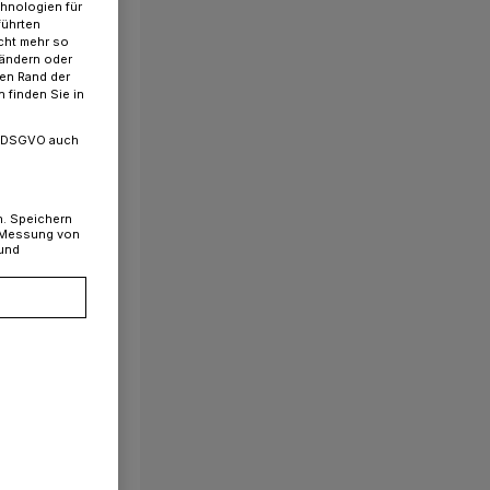
chnologien für
führten
cht mehr so
 ändern oder
ren Rand der
 finden Sie in
. a DSGVO auch
n. Speichern
, Messung von
 und