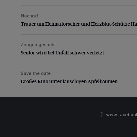
Nachruf
Trauer um Heimatforscher und Herzblut-Schütze H
Trauer um Heimatforscher und Herzblut-Schütze H
Zeugen gesucht
Senior wird bei Unfall schwer verletzt
Senior wird bei Unfall schwer verletzt
Save the date
Großes Kino unter lauschigen Apfelbäumen
Großes Kino unter lauschigen Apfelbäumen
www.facebook.