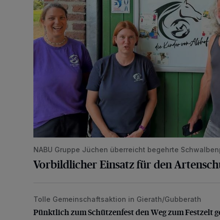
NABU Gruppe Jüchen überreicht begehrte Schwalben
Vorbildlicher Einsatz für den Artensc
Tolle Gemeinschaftsaktion in Gierath/Gubberath
Pünktlich zum Schützenfest den Weg zum Festzelt 
Pünktlich zum Schützenfest den Weg zum Festzelt g