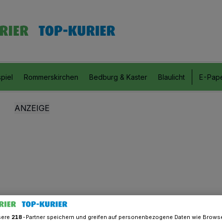
piel
Rommerskirchen
Bedburg & Kaster
Blaulicht
E-Pap
sere
218
-Partner speichern und greifen auf personenbezogene Daten wie Brows