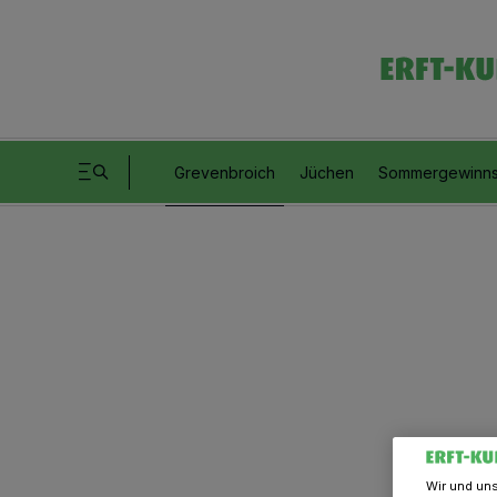
Grevenbroich
Jüchen
Sommergewinns
Wir und un