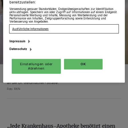
bereitzustellen:
Verwendung genauer Standortdaten. Endgeräteeigenschaften zur Identifikation
aktiv abfragen. Speichern von oder Zugriff auf Informationen auf einem Endgerät.
Personalisierte Werbung und Inhalte, Messung von Werbeleistung und der
Performance von Inhalten, Zielgruppenforschung sowie Entwicklung und
Verbesserung von Angeboten.
Ausführliche Informationen
Impressum
Datenschutz
Einstellungen oder
OK
Ablehnen
Juliane Naujoks, Apothekerin im Rheinland Klinikum Dormagen,
verfolgt durch ein Fenster die Arbeit der beiden Kolleginnen vom
Klinikum Leverkusen im Reinraum des Dormagener Krankenhauses
an der Dr. Geldmacher-Straße.
Foto: RKN
„Jede Krankenhaus-Apotheke benötigt einen