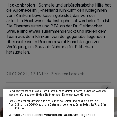
Hackenbroich
·
Schnelle und unbürokratische Hilfe hat
die Apotheke im „Rheinland Klinikum“ den Kolleginnen
vom Klinikum Leverkusen geleistet, das von der
aktuellen Hochwasserkatastrophe schwer betroffen ist:
Die Pharmazeuten und PTA an der Dr. Geldmacher-
Straße sind etwas zusammengerückt und stellen dem
Team aus dem Klinikum von der gegenüberliegenden
Rheinseite einen Reinraum samt Einrichtungen zur
Verfügung, um Spezial-Nahrung für Frühchen
herzustellen.
Wir und unsere
218
-Partner speichern und greifen auf personenbezogene Daten
wie Browserdaten oder eindeutige Kennungen auf Ihrem Gerät zu. Durch Auswahl
von OK aktivieren Sie Tracking-Technologien für die unter „Wir und unsere
Partner verarbeiten Daten, um Ihnen Dienste bereitzustellen“ aufgeführten
26.07.2021 , 12:18 Uhr
2 Minuten Lesezeit
Zwecke. Wenn Tracker deaktiviert sind, sind manche Inhalte und Anzeigen
möglicherweise nicht mehr so relevant für Sie. Sie können dieses Menü jederzeit
wieder aufrufen, um Ihre Einstellungen zu ändern oder Ihre Einwilligung zu
widerrufen, indem Sie auf den Link Einstellungen oder Ablehnen am unteren
Rand der Webseite klicken. Ihre Einstellungen gelten innerhalb unseres Website.
Weitere Informationen finden Sie in unserer Datenschutzerklärung.
Ihre Zustimmung umfasst alle erft-kurier.de-Seiten und schließt gem. Art. 49
Abs. 1 S. 1 lit. a DSGVO auch die Datenverarbeitung außerhalb des EWR, z.B. in
den USA ein.
Wir und unsere Partner verarbeiten Daten, um Folgendes