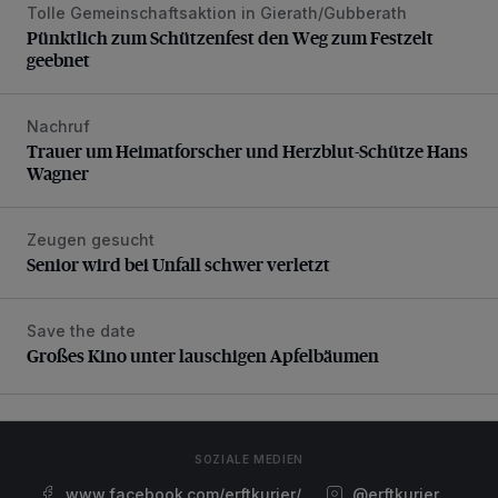
Tolle Gemeinschaftsaktion in Gierath/Gubberath
Pünktlich zum Schützenfest den Weg zum Festzelt geebne
Pünktlich zum Schützenfest den Weg zum Festzelt
geebnet
Nachruf
Trauer um Heimatforscher und Herzblut-Schütze Hans W
Trauer um Heimatforscher und Herzblut-Schütze Hans
Wagner
Zeugen gesucht
Senior wird bei Unfall schwer verletzt
Senior wird bei Unfall schwer verletzt
Save the date
Großes Kino unter lauschigen Apfelbäumen
Großes Kino unter lauschigen Apfelbäumen
SOZIALE MEDIEN
www.facebook.com/erftkurier/
@erftkurier