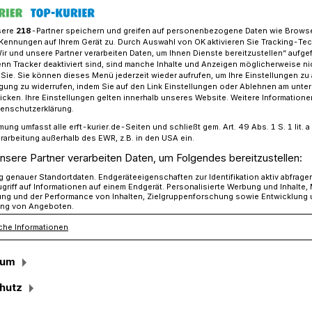
sere
218
-Partner speichern und greifen auf personenbezogene Daten wie Brows
Kennungen auf Ihrem Gerät zu. Durch Auswahl von OK aktivieren Sie Tracking-Te
Wir und unsere Partner verarbeiten Daten, um Ihnen Dienste bereitzustellen“ aufge
p „Actionbound“ durch die Stadt
n Tracker deaktiviert sind, sind manche Inhalte und Anzeigen möglicherweise ni
r Sie. Sie können dieses Menü jederzeit wieder aufrufen, um Ihre Einstellungen zu
ligung zu widerrufen, indem Sie auf den Link Einstellungen oder Ablehnen am unte
icken. Ihre Einstellungen gelten innerhalb unseres Website. Weitere Informationen
tenschutzerklärung.
mung umfasst alle erft-kurier.de-Seiten und schließt gem. Art. 49 Abs. 1 S. 1 lit
n Grevenbroich
rarbeitung außerhalb des EWR, z.B. in den USA ein.
nsere Partner verarbeiten Daten, um Folgendes bereitzustellen:
genauer Standortdaten. Endgeräteeigenschaften zur Identifikation aktiv abfrage
griff auf Informationen auf einem Endgerät. Personalisierte Werbung und Inhalte
uerwache bietet in den Ferien eine
ung und der Performance von Inhalten, Zielgruppenforschung sowie Entwicklung
ng von Angeboten.
enstadt, Bend und Stadtpark für Familie
che Informationen
dem Weg durch eine Smartphoneapp.
sum
hutz
sezeit