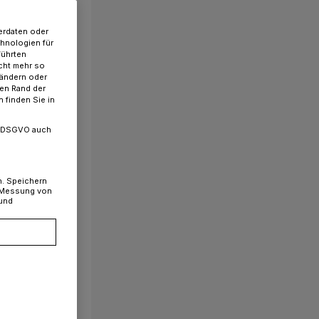
erdaten oder
chnologien für
führten
cht mehr so
 ändern oder
ren Rand der
 finden Sie in
. a DSGVO auch
n. Speichern
, Messung von
 und