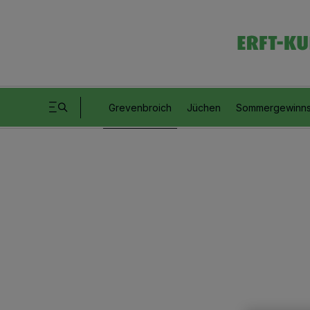
Grevenbroich
Jüchen
Sommergewinns