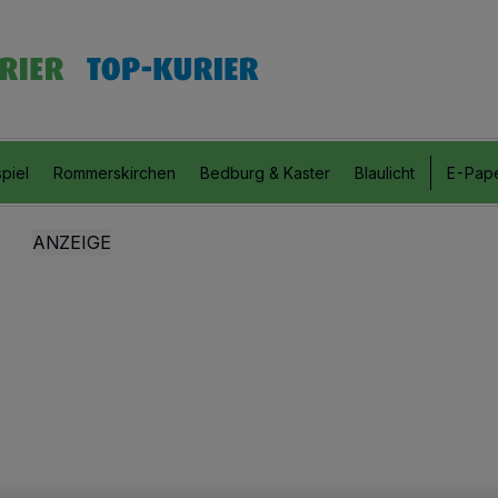
piel
Rommerskirchen
Bedburg & Kaster
Blaulicht
E-Pap