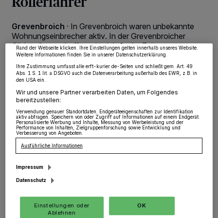
Rollerfahrer
wie Browserdaten oder eindeutige Kennungen auf Ihrem Gerät zu. Durch Auswahl
von OK aktivieren Sie Tracking-Technologien für die unter „Wir und unsere
Partner verarbeiten Daten, um Ihnen Dienste bereitzustellen“ aufgeführten
Zwecke. Wenn Tracker deaktiviert sind, sind manche Inhalte und Anzeigen
Grevenbroich
·
In Grevenbroich waren unbekannte
möglicherweise nicht mehr so relevant für Sie. Sie können dieses Menü jederzeit
Wohnungseinbrecher aktiv. In der Grevenbroicher
wieder aufrufen, um Ihre Einstellungen zu ändern oder Ihre Einwilligung zu
widerrufen, indem Sie auf den Link Einstellungen oder Ablehnen am unteren
Südstadt verschafften sie sich, in der Zeit von
Rand der Webseite klicken. Ihre Einstellungen gelten innerhalb unseres Website.
Mittwochabend (14.09.), 18:00 Uhr, bis
Weitere Informationen finden Sie in unserer Datenschutzerklärung.
Donnerstagmorgen (15.09.), 09:00 Uhr, an der Kurt-
Ihre Zustimmung umfasst alle erft-kurier.de-Seiten und schließt gem. Art. 49
Huber-Straße gewaltsam Einlass in eine
Abs. 1 S. 1 lit. a DSGVO auch die Datenverarbeitung außerhalb des EWR, z.B. in
den USA ein.
Etagenwohnung.
Wir und unsere Partner verarbeiten Daten, um Folgendes
bereitzustellen:
Verwendung genauer Standortdaten. Endgeräteeigenschaften zur Identifikation
aktiv abfragen. Speichern von oder Zugriff auf Informationen auf einem Endgerät.
Personalisierte Werbung und Inhalte, Messung von Werbeleistung und der
19.09.2016 , 08:33 Uhr
Eine Minute Lesezeit
Performance von Inhalten, Zielgruppenforschung sowie Entwicklung und
Verbesserung von Angeboten.
Ausführliche Informationen
Impressum
Datenschutz
Einstellungen oder
OK
Ablehnen
ort erbeuteten die Täter Kleidung, ein