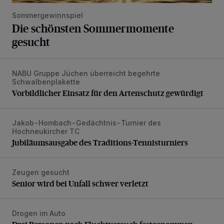
Sommergewinnspiel
Die schönsten Sommermomente
gesucht
NABU Gruppe Jüchen überreicht begehrte
Vorbildlicher Einsatz für den Artenschutz gewürdigt
Schwalbenplakette
Vorbildlicher Einsatz für den Artenschutz gewürdigt
Jakob-Hombach-Gedächtnis-Turnier des
Jubiläumsausgabe des Traditions-Tennisturniers
Hochneukircher TC
Jubiläumsausgabe des Traditions-Tennisturniers
Zeugen gesucht
Senior wird bei Unfall schwer verletzt
Senior wird bei Unfall schwer verletzt
Drogen im Auto
Drei Personen nach Fluchtversuch festgenommen