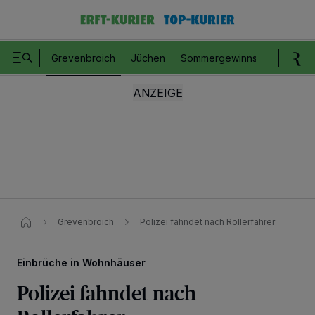
Grevenbroich
Jüchen
Sommergewinnspiel
Romm
Grevenbroich
Polizei fahndet nach Rollerfahrer
Einbrüche in Wohnhäuser
Polizei fahndet nach
Wir und unsere
218
-Partner speichern und greifen auf personenbezogene Daten