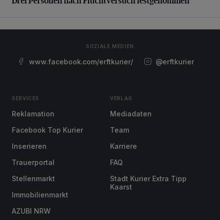
Drei Personen nach Fluchtversuch festgenommen
SOZIALE MEDIEN
www.facebook.com/erftkurier/
@erftkurier
SERVICES
VERLAG
Reklamation
Mediadaten
Facebook Top Kurier
Team
Inserieren
Karriere
Trauerportal
FAQ
Stellenmarkt
Stadt Kurier Extra Tipp
Kaarst
Immobilienmarkt
AZUBI NRW