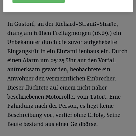
D
Mobiltelefon und etwas Bargeld.
In Gustorf, an der Richard-Strauß-Straße,
drang am frühen Freitagmorgen (16.09.) ein
Unbekannter durch die zuvor aufgehebelte
Eingangstür in ein Einfamilienhaus ein. Durch
einen Alarm um 05:25 Uhr auf den Vorfall
aufmerksam geworden, beobachtete ein
Anwohner den vermeintlichen Einbrecher.
Dieser flüchtete auf einem nicht näher
beschriebenen Motorroller vom Tatort. Eine
Fahndung nach der Person, es liegt keine
Beschreibung vor, verlief ohne Erfolg. Seine
Beute bestand aus einer Geldbörse.