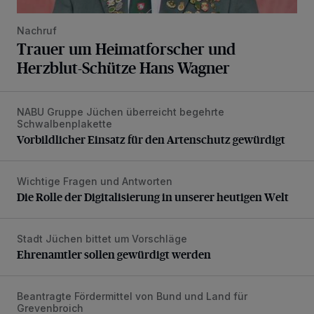
Nachruf
Trauer um Heimatforscher und
Herzblut-Schütze Hans Wagner
NABU Gruppe Jüchen überreicht begehrte
Vorbildlicher Einsatz für den Artenschutz gewürdigt
Schwalbenplakette
Vorbildlicher Einsatz für den Artenschutz gewürdigt
Wichtige Fragen und Antworten
Die Rolle der Digitalisierung in unserer heutigen Welt
Die Rolle der Digitalisierung in unserer heutigen Welt
Stadt Jüchen bittet um Vorschläge
Ehrenamtler sollen gewürdigt werden
Ehrenamtler sollen gewürdigt werden
Beantragte Fördermittel von Bund und Land für
Förderungswürdiges in Grevenbroich
Grevenbroich