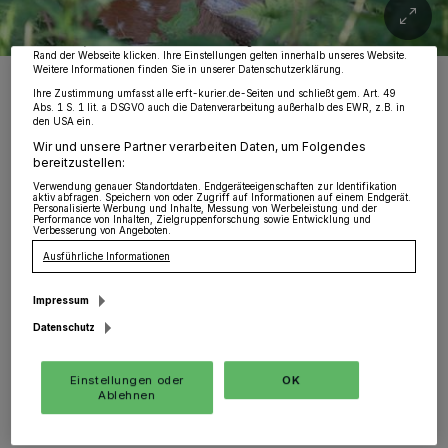
Zwecke. Wenn Tracker deaktiviert sind, sind manche Inhalte und Anzeigen
möglicherweise nicht mehr so relevant für Sie. Sie können dieses Menü jederzeit
wieder aufrufen, um Ihre Einstellungen zu ändern oder Ihre Einwilligung zu
widerrufen, indem Sie auf den Link Einstellungen oder Ablehnen am unteren
Rand der Webseite klicken. Ihre Einstellungen gelten innerhalb unseres Website.
Weitere Informationen finden Sie in unserer Datenschutzerklärung.
Bei den Rehböcken spielen jetzt die Hormone verrückt:
Geschlechtsreife einjährige Böcke werden vertrieben und müssen
Ihre Zustimmung umfasst alle erft-kurier.de-Seiten und schließt gem. Art. 49
sich eine neue Bleibe suchen.
Abs. 1 S. 1 lit. a DSGVO auch die Datenverarbeitung außerhalb des EWR, z.B. in
den USA ein.
Foto: Pixabay
Wir und unsere Partner verarbeiten Daten, um Folgendes
bereitzustellen:
Verwendung genauer Standortdaten. Endgeräteeigenschaften zur Identifikation
aktiv abfragen. Speichern von oder Zugriff auf Informationen auf einem Endgerät.
Personalisierte Werbung und Inhalte, Messung von Werbeleistung und der
Performance von Inhalten, Zielgruppenforschung sowie Entwicklung und
Verbesserung von Angeboten.
A
utofahrer sollten jetzt besonders
Ausführliche Informationen
aufmerksam unterwegs sein: In den
Impressum
Monaten April und Mai passieren die meisten
Datenschutz
Wildunfälle mit Rehen. Am kritischsten ist der
Zeitraum der Morgendämmerung.
Einstellungen oder
OK
Ablehnen
Der „Deutsche Jagdverband“ (DJV) bittet daher