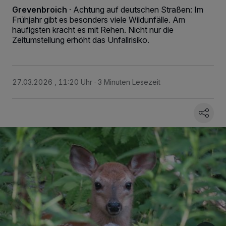
Grevenbroich
·
Achtung auf deutschen Straßen: Im
Frühjahr gibt es besonders viele Wildunfälle. Am
häufigsten kracht es mit Rehen. Nicht nur die
Zeitumstellung erhöht das Unfallrisiko.
27.03.2026 , 11:20 Uhr
3 Minuten Lesezeit
Wir und unsere
218
-Partner speichern und greifen auf personenbezogene Daten
wie Browserdaten oder eindeutige Kennungen auf Ihrem Gerät zu. Durch Auswahl
von OK aktivieren Sie Tracking-Technologien für die unter „Wir und unsere
Partner verarbeiten Daten, um Ihnen Dienste bereitzustellen“ aufgeführten