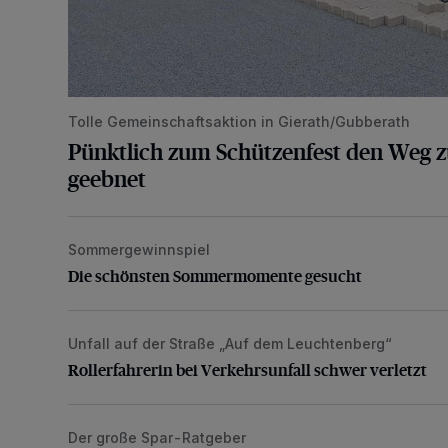
Tolle Gemeinschaftsaktion in Gierath/Gubberath
Pünktlich zum Schützenfest den Weg z
geebnet
Sommergewinnspiel
Die schönsten Sommermomente gesucht
Die schönsten Sommermomente gesucht
Unfall auf der Straße „Auf dem Leuchtenberg“
Rollerfahrerin bei Verkehrsunfall schwer verletzt
Rollerfahrerin bei Verkehrsunfall schwer verletzt
Der große Spar-Ratgeber
Lohnen sich kompatible Druckerpatronen?