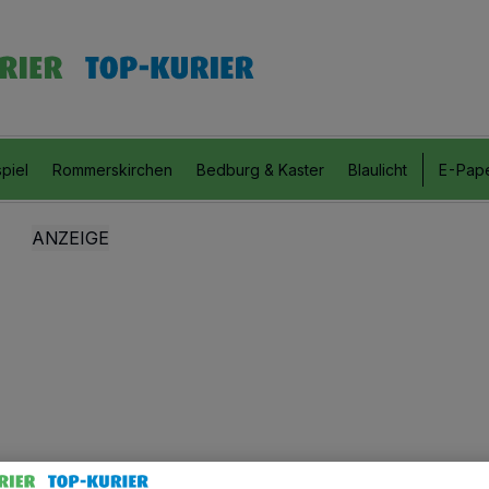
piel
Rommerskirchen
Bedburg & Kaster
Blaulicht
E-Pap