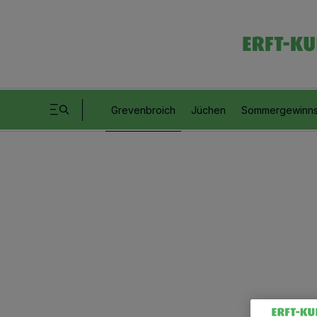
Grevenbroich
Jüchen
Sommergewinns