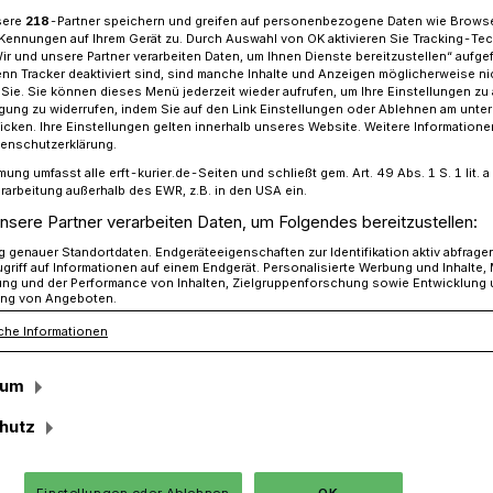
sere
218
-Partner speichern und greifen auf personenbezogene Daten wie Brows
Kennungen auf Ihrem Gerät zu. Durch Auswahl von OK aktivieren Sie Tracking-Te
Wir und unsere Partner verarbeiten Daten, um Ihnen Dienste bereitzustellen“ aufge
n Tracker deaktiviert sind, sind manche Inhalte und Anzeigen möglicherweise ni
s: Schülerinnen aus Pawlohrad zu Gast
r Sie. Sie können dieses Menü jederzeit wieder aufrufen, um Ihre Einstellungen zu
ligung zu widerrufen, indem Sie auf den Link Einstellungen oder Ablehnen am unte
icken. Ihre Einstellungen gelten innerhalb unseres Website. Weitere Informationen
tenschutzerklärung.
 zu Gast
mung umfasst alle erft-kurier.de-Seiten und schließt gem. Art. 49 Abs. 1 S. 1 lit
rarbeitung außerhalb des EWR, z.B. in den USA ein.
atmen ...
nsere Partner verarbeiten Daten, um Folgendes bereitzustellen:
genauer Standortdaten. Endgeräteeigenschaften zur Identifikation aktiv abfrage
griff auf Informationen auf einem Endgerät. Personalisierte Werbung und Inhalte
ung und der Performance von Inhalten, Zielgruppenforschung sowie Entwicklung
ng von Angeboten.
nnen im Alter von 12 bis 15 Jahren aus
che Informationen
mmen mit ihren Betreuerinnen zehn Tage
s. Die Anregung dazu kam von
sum
hutz
Einstellungen oder Ablehnen
OK