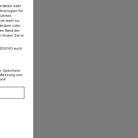
erdaten oder
chnologien für
führten
cht mehr so
 ändern oder
ren Rand der
 finden Sie in
. a DSGVO auch
n. Speichern
, Messung von
 und