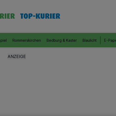
piel
Rommerskirchen
Bedburg & Kaster
Blaulicht
E-Pap