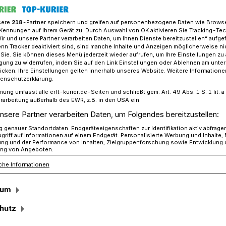
sere
218
-Partner speichern und greifen auf personenbezogene Daten wie Brows
Kennungen auf Ihrem Gerät zu. Durch Auswahl von OK aktivieren Sie Tracking-Te
Wir und unsere Partner verarbeiten Daten, um Ihnen Dienste bereitzustellen“ aufge
nt sich in diesem Sommer ein Besuch im Tiergehege?
n Tracker deaktiviert sind, sind manche Inhalte und Anzeigen möglicherweise ni
r Sie. Sie können dieses Menü jederzeit wieder aufrufen, um Ihre Einstellungen zu
ligung zu widerrufen, indem Sie auf den Link Einstellungen oder Ablehnen am unte
icken. Ihre Einstellungen gelten innerhalb unseres Website. Weitere Informationen
 Sommer ein Besuch im Tiergehege?
tenschutzerklärung.
mung umfasst alle erft-kurier.de-Seiten und schließt gem. Art. 49 Abs. 1 S. 1 lit
taltungen
rarbeitung außerhalb des EWR, z.B. in den USA ein.
nsere Partner verarbeiten Daten, um Folgendes bereitzustellen:
genauer Standortdaten. Endgeräteeigenschaften zur Identifikation aktiv abfrage
griff auf Informationen auf einem Endgerät. Personalisierte Werbung und Inhalte
nen Jahr waren sehr beliebt die mit den
ung und der Performance von Inhalten, Zielgruppenforschung sowie Entwicklung
ng von Angeboten.
 des Unternehmens „Eco Edu Düsseldorf”
che Informationen
amps und Ferienbetreuungen. So soll es
de Angebote geben:
sum
hutz