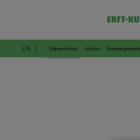
Grevenbroich
Jüchen
Sommergewinns