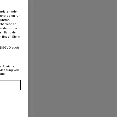
erdaten oder
chnologien für
führten
cht mehr so
 ändern oder
ren Rand der
 finden Sie in
. a DSGVO auch
n. Speichern
, Messung von
 und