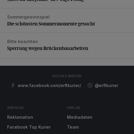
Sommergewinnspiel
Die schönsten Sommermomente gesucht
Die schönsten Sommermomente gesucht
Bitte beachten
Sperrung wegen Brückenbauarbeiten
Sperrung wegen Brückenbauarbeiten
SOZIALE MEDIEN
www.facebook.com/erftkurier/
@erftkurier
SERVICES
VERLAG
Reklamation
Mediadaten
Facebook Top Kurier
Team