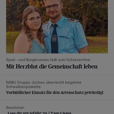
Spiel- und Bürgerverein lädt zum Schützenfest
Mit Herzblut die Gemeinschaft leben
NABU Gruppe Jüchen überreicht begehrte
Vorbildlicher Einsatz für den Artenschutz gewürdigt
Schwalbenplakette
Vorbildlicher Einsatz für den Artenschutz gewürdigt
Reinhören
„Loss dir nix jefalle“ in 7 Tage 1 Song
„Loss dir nix jefalle“ in 7 Tage 1 Song