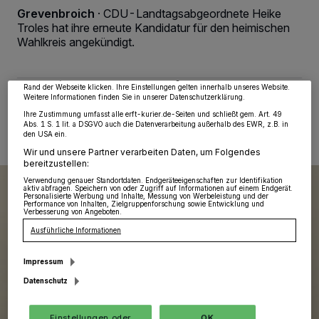
Wir und unsere
218
-Partner speichern und greifen auf personenbezogene Daten
Grevenbroich
·
CDU-Landtagsabgeordnete Heike
wie Browserdaten oder eindeutige Kennungen auf Ihrem Gerät zu. Durch Auswahl
Troles hat ihre erneute Kandidatur für den heimischen
von OK aktivieren Sie Tracking-Technologien für die unter „Wir und unsere
Partner verarbeiten Daten, um Ihnen Dienste bereitzustellen“ aufgeführten
Wahlkreis angekündigt.
Zwecke. Wenn Tracker deaktiviert sind, sind manche Inhalte und Anzeigen
möglicherweise nicht mehr so relevant für Sie. Sie können dieses Menü jederzeit
wieder aufrufen, um Ihre Einstellungen zu ändern oder Ihre Einwilligung zu
widerrufen, indem Sie auf den Link Einstellungen oder Ablehnen am unteren
Rand der Webseite klicken. Ihre Einstellungen gelten innerhalb unseres Website.
Weitere Informationen finden Sie in unserer Datenschutzerklärung.
22.04.2026 , 10:08 Uhr
Eine Minute Lesezeit
Ihre Zustimmung umfasst alle erft-kurier.de-Seiten und schließt gem. Art. 49
Abs. 1 S. 1 lit. a DSGVO auch die Datenverarbeitung außerhalb des EWR, z.B. in
den USA ein.
Wir und unsere Partner verarbeiten Daten, um Folgendes
bereitzustellen:
Verwendung genauer Standortdaten. Endgeräteeigenschaften zur Identifikation
aktiv abfragen. Speichern von oder Zugriff auf Informationen auf einem Endgerät.
Personalisierte Werbung und Inhalte, Messung von Werbeleistung und der
Performance von Inhalten, Zielgruppenforschung sowie Entwicklung und
Verbesserung von Angeboten.
Ausführliche Informationen
Impressum
Datenschutz
Einstellungen oder
OK