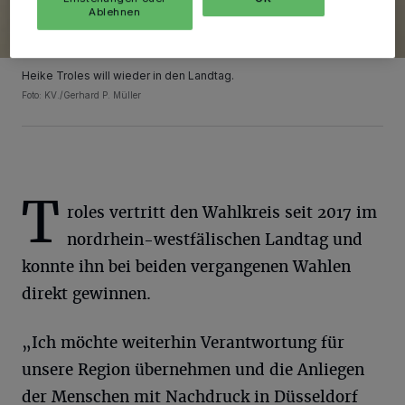
Ablehnen
Heike Troles will wieder in den Landtag.
Foto: KV./Gerhard P. Müller
T
roles vertritt den Wahlkreis seit 2017 im
nordrhein-westfälischen Landtag und
konnte ihn bei beiden vergangenen Wahlen
direkt gewinnen.
„Ich möchte weiterhin Verantwortung für
unsere Region übernehmen und die Anliegen
der Menschen mit Nachdruck in Düsseldorf