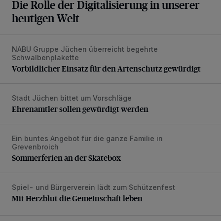
Die Rolle der Digitalisierung in unserer
heutigen Welt
NABU Gruppe Jüchen überreicht begehrte
Vorbildlicher Einsatz für den Artenschutz gewürdigt
Schwalbenplakette
Vorbildlicher Einsatz für den Artenschutz gewürdigt
Stadt Jüchen bittet um Vorschläge
Ehrenamtler sollen gewürdigt werden
Ehrenamtler sollen gewürdigt werden
Ein buntes Angebot für die ganze Familie in
Sommerferien an der Skatebox
Grevenbroich
Sommerferien an der Skatebox
Spiel- und Bürgerverein lädt zum Schützenfest
Mit Herzblut die Gemeinschaft leben
Mit Herzblut die Gemeinschaft leben