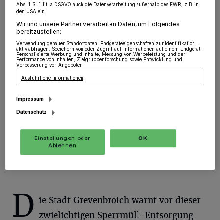
Abs. 1 S. 1 lit. a DSGVO auch die Datenverarbeitung außerhalb des EWR, z.B. in
Grevenbroich
·
Derzeit ist bundesweit eine neue
den USA ein.
Masche mit gewerblichen Sperrmüllsammlungen
Wir und unsere Partner verarbeiten Daten, um Folgendes
festzustellen. Gewerbliche Sperrmüllsammler bieten
bereitzustellen:
privaten Haushalten die Entsorgung ihres Sperrmülls an.
Verwendung genauer Standortdaten. Endgeräteeigenschaften zur Identifikation
Dabei werden im Einzelfall Preise bis zu 500 Euro
aktiv abfragen. Speichern von oder Zugriff auf Informationen auf einem Endgerät.
Personalisierte Werbung und Inhalte, Messung von Werbeleistung und der
aufgerufen, die in bar vor Ort bei Abholung des
Performance von Inhalten, Zielgruppenforschung sowie Entwicklung und
Verbesserung von Angeboten.
Sperrmülls zu bezahlen sind.
Ausführliche Informationen
Impressum
13.12.2022 , 09:59 Uhr
Eine Minute Lesezeit
Datenschutz
Einstellungen oder
OK
Ablehnen
D
ie Stadt Grevenbroich warnt vor dieser
zwielichtigen Sperrmüll-Entsorgung