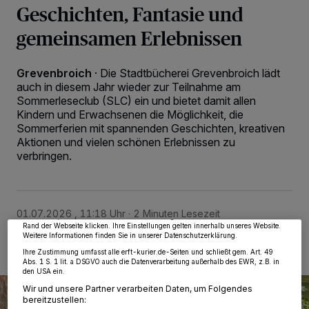
Geschichten, Fantasie und
gemeinsamen Erlebnissen
Grevenbroich
·
Die Stadtbücherei Grevenbroich lädt
auch in diesem Jahr wieder zur Teilnahme am
Sommerleseclub (SLC) ein und bietet damit allen
Kindern und Erwachsenen die Möglichkeit, die
Sommerferien mit spannenden Geschichten, kreativen
Aktionen und vielen schönen Erlebnissen zu
Wir und unsere
218
-Partner speichern und greifen auf personenbezogene Daten
verbringen.
wie Browserdaten oder eindeutige Kennungen auf Ihrem Gerät zu. Durch Auswahl
von OK aktivieren Sie Tracking-Technologien für die unter „Wir und unsere
Partner verarbeiten Daten, um Ihnen Dienste bereitzustellen“ aufgeführten
Zwecke. Wenn Tracker deaktiviert sind, sind manche Inhalte und Anzeigen
möglicherweise nicht mehr so relevant für Sie. Sie können dieses Menü jederzeit
wieder aufrufen, um Ihre Einstellungen zu ändern oder Ihre Einwilligung zu
01.07.2026 , 11:18 Uhr
2 Minuten Lesezeit
widerrufen, indem Sie auf den Link Einstellungen oder Ablehnen am unteren
Rand der Webseite klicken. Ihre Einstellungen gelten innerhalb unseres Website.
Weitere Informationen finden Sie in unserer Datenschutzerklärung.
Ihre Zustimmung umfasst alle erft-kurier.de-Seiten und schließt gem. Art. 49
Abs. 1 S. 1 lit. a DSGVO auch die Datenverarbeitung außerhalb des EWR, z.B. in
den USA ein.
Wir und unsere Partner verarbeiten Daten, um Folgendes
bereitzustellen: