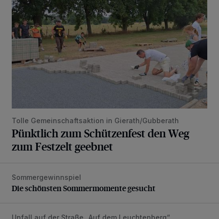
Tolle Gemeinschaftsaktion in Gierath/Gubberath
Pünktlich zum Schützenfest den Weg
zum Festzelt geebnet
Sommergewinnspiel
Die schönsten Sommermomente gesucht
Die schönsten Sommermomente gesucht
Unfall auf der Straße „Auf dem Leuchtenberg“
Rollerfahrerin bei Verkehrsunfall schwer verletzt