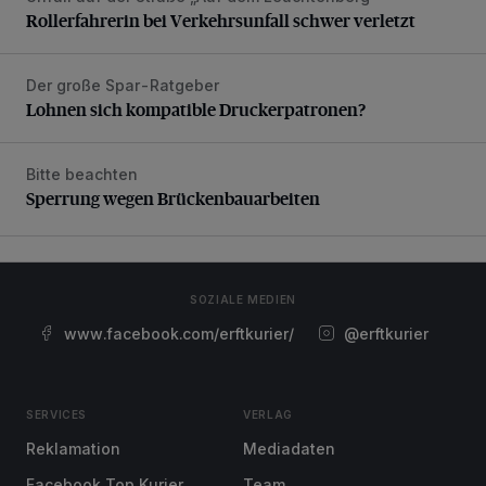
Rollerfahrerin bei Verkehrsunfall schwer verletzt
Der große Spar-Ratgeber
Lohnen sich kompatible Druckerpatronen?
Lohnen sich kompatible Druckerpatronen?
Bitte beachten
Sperrung wegen Brückenbauarbeiten
Sperrung wegen Brückenbauarbeiten
SOZIALE MEDIEN
www.facebook.com/erftkurier/
@erftkurier
SERVICES
VERLAG
Reklamation
Mediadaten
Facebook Top Kurier
Team