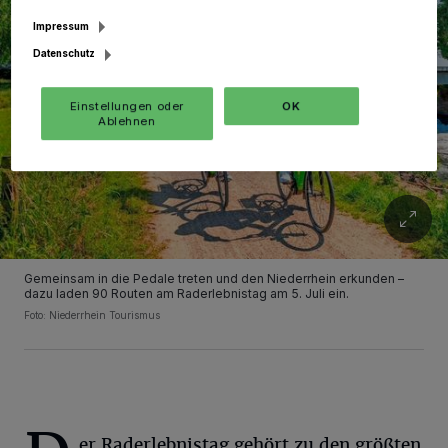
Impressum
Datenschutz
Einstellungen oder
OK
Ablehnen
Gemeinsam in die Pedale treten und den Niederrhein erkunden –
dazu laden 90 Routen am Raderlebnistag am 5. Juli ein.
Foto: Niederrhein Tourismus
er Raderlebnistag gehört zu den größten