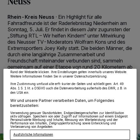
Neuss
Rhein-Kreis Neuss
·
Ein Highlight für alle
Fahrradfreunde ist der Raderlebnistag Niederrhein am
Sonntag, 5. Juli. Er findet in diesem Jahr zugunsten der
„Stiftung RTL – Wir helfen Kindern“ unter Mitwirkung
Wir und unsere
218
-Partner speichern und greifen auf personenbezogene Daten
des Neusser TV-Moderators Wolfram Kons und des
wie Browserdaten oder eindeutige Kennungen auf Ihrem Gerät zu. Durch Auswahl
von OK aktivieren Sie Tracking-Technologien für die unter „Wir und unsere
Extremsportlers Joey Kelly statt. Die beiden Männer, die
Partner verarbeiten Daten, um Ihnen Dienste bereitzustellen“ aufgeführten
durch eine langjährige Zusammenarbeit und
Zwecke. Wenn Tracker deaktiviert sind, sind manche Inhalte und Anzeigen
möglicherweise nicht mehr so relevant für Sie. Sie können dieses Menü jederzeit
Freundschaft miteinander verbunden sind, sammeln
wieder aufrufen, um Ihre Einstellungen zu ändern oder Ihre Einwilligung zu
gemeinsam auf einer Etappe von rund 20 Kilometern ab
widerrufen, indem Sie auf den Link Einstellungen oder Ablehnen am unteren
Xanten zusammen mit den Teilnehmenden Spenden für
Rand der Webseite klicken. Ihre Einstellungen gelten innerhalb unseres Website.
Weitere Informationen finden Sie in unserer Datenschutzerklärung.
die Stiftung.
Ihre Zustimmung umfasst alle erft-kurier.de-Seiten und schließt gem. Art. 49
Abs. 1 S. 1 lit. a DSGVO auch die Datenverarbeitung außerhalb des EWR, z.B. in
den USA ein.
Wir und unsere Partner verarbeiten Daten, um Folgendes
01.07.2026 , 08:00 Uhr
2 Minuten Lesezeit
bereitzustellen:
Verwendung genauer Standortdaten. Endgeräteeigenschaften zur Identifikation
aktiv abfragen. Speichern von oder Zugriff auf Informationen auf einem Endgerät.
Personalisierte Werbung und Inhalte, Messung von Werbeleistung und der
Performance von Inhalten, Zielgruppenforschung sowie Entwicklung und
Verbesserung von Angeboten.
Ausführliche Informationen