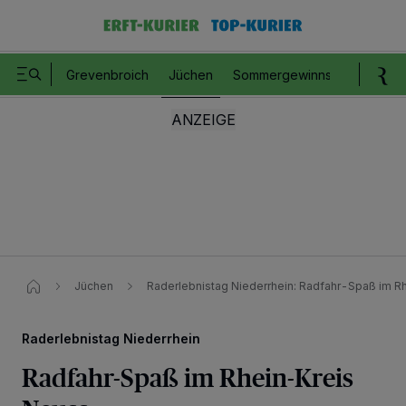
Grevenbroich
Jüchen
Sommergewinnspiel
Romm
Jüchen
Raderlebnistag Niederrhein: Radfahr-Spaß im R
Raderlebnistag Niederrhein
Radfahr-Spaß im Rhein-Kreis