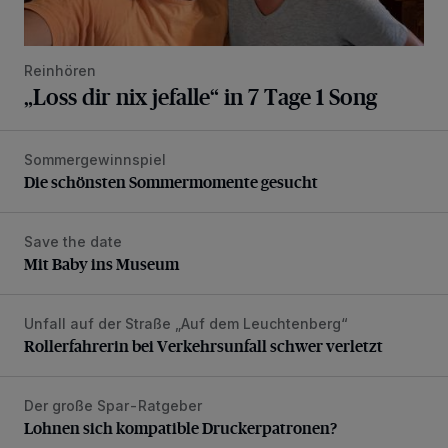
Reinhören
„Loss dir nix jefalle“ in 7 Tage 1 Song
Sommergewinnspiel
Die schönsten Sommermomente gesucht
Die schönsten Sommermomente gesucht
Save the date
Mit Baby ins Museum
Mit Baby ins Museum
Unfall auf der Straße „Auf dem Leuchtenberg“
Rollerfahrerin bei Verkehrsunfall schwer verletzt
Rollerfahrerin bei Verkehrsunfall schwer verletzt
Der große Spar-Ratgeber
Lohnen sich kompatible Druckerpatronen?
Lohnen sich kompatible Druckerpatronen?