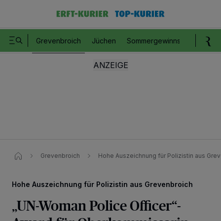
Grevenbroich
Jüchen
Sommergewinnspiel
Romm
Grevenbroich
Hohe Auszeichnung für Polizistin aus Gre
Hohe Auszeichnung für Polizistin aus Grevenbroich
„UN-Woman Police Officer“-