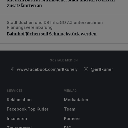
Zusatzfahrten an
Stadt Jüchen und DB InfraGO AG unterzeichnen
Bahnhof Jüchen soll Schmuckstück werden
Planungsvereinbarung
Bahnhof Jüchen soll Schmuckstück werden
SOZIALE MEDIEN
www.facebook.com/erftkurier/
@erftkurier
SERVICES
VERLAG
Reklamation
Mediadaten
Facebook Top Kurier
Team
Inserieren
Karriere
Trauerportal
FAQ