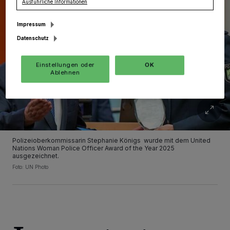
Ausführliche Informationen
Impressum
Datenschutz
Einstellungen oder
OK
Ablehnen
Polizeioberkommissarin Stephanie Königs wurde mit dem United
Nations Woman Police Officer Award of the Year 2025
ausgezeichnet.
Foto: UN Photo