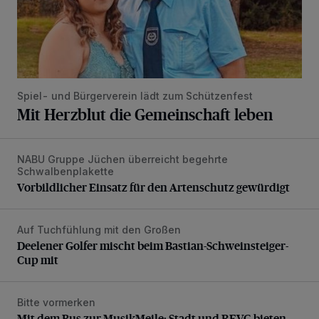
Spiel- und Bürgerverein lädt zum Schützenfest
Mit Herzblut die Gemeinschaft leben
NABU Gruppe Jüchen überreicht begehrte
Vorbildlicher Einsatz für den Artenschutz gewürdigt
Schwalbenplakette
Vorbildlicher Einsatz für den Artenschutz gewürdigt
Auf Tuchfühlung mit den Großen
Deelener Golfer mischt beim Bastian-Schweinsteiger-Cup 
Deelener Golfer mischt beim Bastian-Schweinsteiger-
Cup mit
Bitte vormerken
Mit dem Bus zur MusikMeile: Stadt und REVG bieten Zusat
Mit dem Bus zur MusikMeile: Stadt und REVG bieten