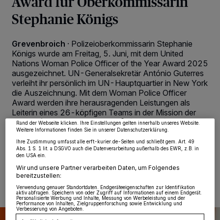
Award für Oberkommissarin
Stephanie Königs
Grevenbroich
·
Polizeioberkommissarin Stephanie
Königs wurde am Freitag, 5. Juni, mit dem United
Nations Woman Police Officer of the Year Award 2025
Wir und unsere
218
-Partner speichern und greifen auf personenbezogene Daten
ausgezeichnet. UN-Generalsekretär António Guterres
wie Browserdaten oder eindeutige Kennungen auf Ihrem Gerät zu. Durch Auswahl
verleiht ihr persönlich im UN-Hauptquartier in New York
von OK aktivieren Sie Tracking-Technologien für die unter „Wir und unsere
Partner verarbeiten Daten, um Ihnen Dienste bereitzustellen“ aufgeführten
die Auszeichnung. Mit dem Woman Police Officer
Zwecke. Wenn Tracker deaktiviert sind, sind manche Inhalte und Anzeigen
Award werden ihre herausragenden Leistungen als
möglicherweise nicht mehr so relevant für Sie. Sie können dieses Menü jederzeit
wieder aufrufen, um Ihre Einstellungen zu ändern oder Ihre Einwilligung zu
Leiterin eines 26-köpfigen Teams in der Mission der
widerrufen, indem Sie auf den Link Einstellungen oder Ablehnen am unteren
Vereinten Nationen im Südsudan (UNMISS) gewürdigt.
Rand der Webseite klicken. Ihre Einstellungen gelten innerhalb unseres Website.
Weitere Informationen finden Sie in unserer Datenschutzerklärung.
Ihre Zustimmung umfasst alle erft-kurier.de-Seiten und schließt gem. Art. 49
Abs. 1 S. 1 lit. a DSGVO auch die Datenverarbeitung außerhalb des EWR, z.B. in
den USA ein.
23.06.2026 , 11:11 Uhr
2 Minuten Lesezeit
Wir und unsere Partner verarbeiten Daten, um Folgendes
bereitzustellen:
Verwendung genauer Standortdaten. Endgeräteeigenschaften zur Identifikation
aktiv abfragen. Speichern von oder Zugriff auf Informationen auf einem Endgerät.
Personalisierte Werbung und Inhalte, Messung von Werbeleistung und der
Performance von Inhalten, Zielgruppenforschung sowie Entwicklung und
Verbesserung von Angeboten.