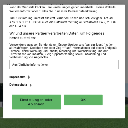
widerrufen, indem Sie auf den Link Einstellungen oder Ablehnen am unteren
Grevenbroich
·
Der TuS Grevenbroich startet mit
Rand der Webseite klicken. Ihre Einstellungen gelten innerhalb unseres Website.
„Schlossstadt Girls United“ eine neue Initiative zum
Weitere Informationen finden Sie in unserer Datenschutzerklärung.
Aufbau des Mädchen- und Frauenfußballs. Gesucht
Ihre Zustimmung umfasst alle erft-kurier.de-Seiten und schließt gem. Art. 49
werden fußballbegeisterte Mädchen und Frauen, die
Abs. 1 S. 1 lit. a DSGVO auch die Datenverarbeitung außerhalb des EWR, z.B. in
den USA ein.
Lust haben, gemeinsam auf dem Platz zu stehen – egal
ob Anfängerin oder Fortgeschrittene.
Wir und unsere Partner verarbeiten Daten, um Folgendes
bereitzustellen:
Verwendung genauer Standortdaten. Endgeräteeigenschaften zur Identifikation
aktiv abfragen. Speichern von oder Zugriff auf Informationen auf einem Endgerät.
Personalisierte Werbung und Inhalte, Messung von Werbeleistung und der
Performance von Inhalten, Zielgruppenforschung sowie Entwicklung und
19.06.2026 , 11:34 Uhr
Eine Minute Lesezeit
Verbesserung von Angeboten.
Ausführliche Informationen
Impressum
Datenschutz
Einstellungen oder
OK
Ablehnen