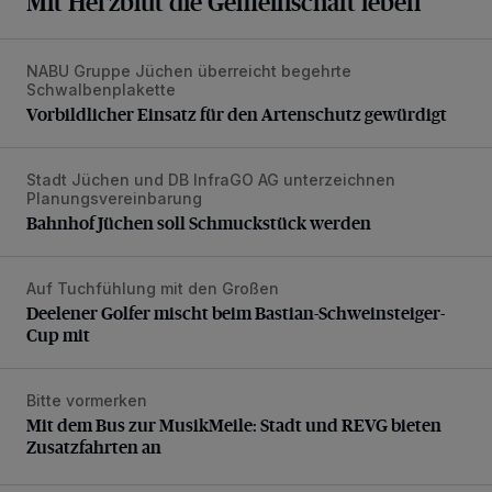
Mit Herzblut die Gemeinschaft leben
NABU Gruppe Jüchen überreicht begehrte
Vorbildlicher Einsatz für den Artenschutz gewürdigt
Schwalbenplakette
Vorbildlicher Einsatz für den Artenschutz gewürdigt
Stadt Jüchen und DB InfraGO AG unterzeichnen
Bahnhof Jüchen soll Schmuckstück werden
Planungsvereinbarung
Bahnhof Jüchen soll Schmuckstück werden
Auf Tuchfühlung mit den Großen
Deelener Golfer mischt beim Bastian-Schweinsteiger-Cup 
Deelener Golfer mischt beim Bastian-Schweinsteiger-
Cup mit
Bitte vormerken
Mit dem Bus zur MusikMeile: Stadt und REVG bieten Zusat
Mit dem Bus zur MusikMeile: Stadt und REVG bieten
Zusatzfahrten an