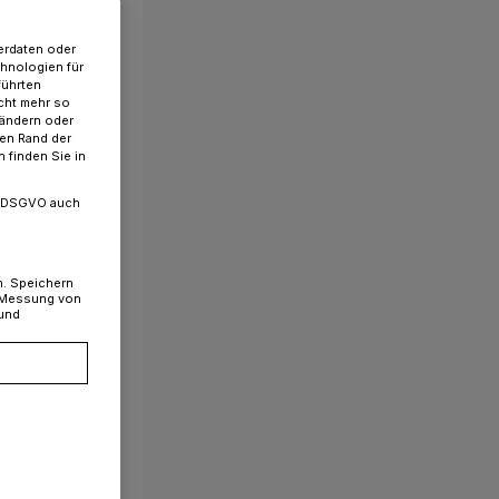
erdaten oder
chnologien für
führten
cht mehr so
 ändern oder
ren Rand der
 finden Sie in
. a DSGVO auch
n. Speichern
, Messung von
 und