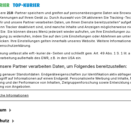
sere
218
-Partner speichern und greifen auf personenbezogene Daten wie Brows
Kennungen auf Ihrem Gerät zu. Durch Auswahl von OK aktivieren Sie Tracking-Te
Wir und unsere Partner verarbeiten Daten, um Ihnen Dienste bereitzustellen“ aufge
ations Woman Police Officer Award of the Year 2025"
n Tracker deaktiviert sind, sind manche Inhalte und Anzeigen möglicherweise ni
r Sie. Sie können dieses Menü jederzeit wieder aufrufen, um Ihre Einstellungen zu
ligung zu widerrufen, indem Sie auf den Link Einstellungen oder Ablehnen am unte
icken. Ihre Einstellungen gelten innerhalb unseres Website. Weitere Informationen
phanie Königs vom Wachdienst in
tenschutzerklärung.
mung umfasst alle erft-kurier.de-Seiten und schließt gem. Art. 49 Abs. 1 S. 1 lit
rarbeitung außerhalb des EWR, z.B. in den USA ein.
chnung von UN-
nsere Partner verarbeiten Daten, um Folgendes bereitzustellen:
genauer Standortdaten. Endgeräteeigenschaften zur Identifikation aktiv abfrage
etär António
griff auf Informationen auf einem Endgerät. Personalisierte Werbung und Inhalte
ung und der Performance von Inhalten, Zielgruppenforschung sowie Entwicklung
ng von Angeboten.
che Informationen
sum
hutz
kommissarin Stephanie Königs wird heute
man Police Officer of the Year Award