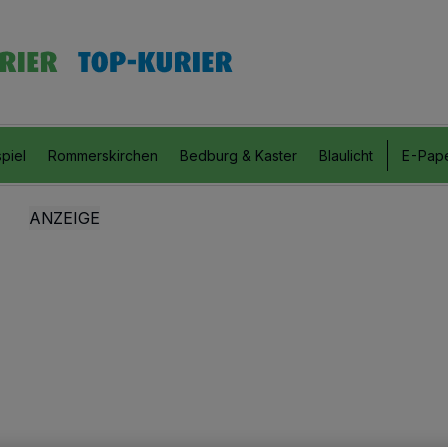
piel
Rommerskirchen
Bedburg & Kaster
Blaulicht
E-Pap