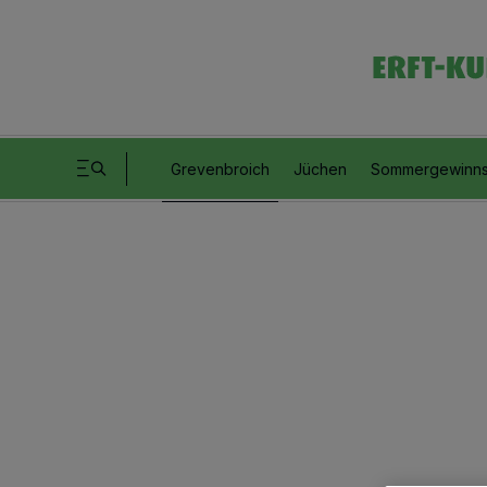
Grevenbroich
Jüchen
Sommergewinns