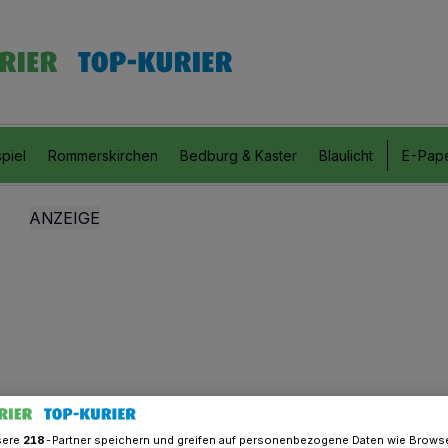
piel
Rommerskirchen
Bedburg & Kaster
Blaulicht
E-Pap
sere
218
-Partner speichern und greifen auf personenbezogene Daten wie Brows