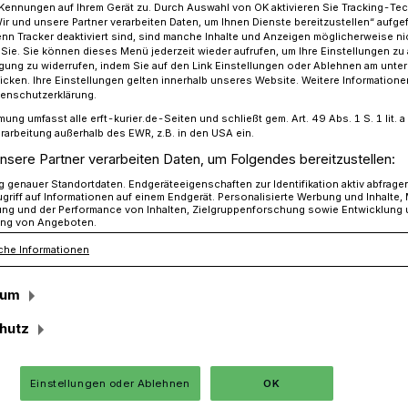
Kennungen auf Ihrem Gerät zu. Durch Auswahl von OK aktivieren Sie Tracking-Te
Wir und unsere Partner verarbeiten Daten, um Ihnen Dienste bereitzustellen“ aufge
n Tracker deaktiviert sind, sind manche Inhalte und Anzeigen möglicherweise ni
r Sie. Sie können dieses Menü jederzeit wieder aufrufen, um Ihre Einstellungen zu
ligung zu widerrufen, indem Sie auf den Link Einstellungen oder Ablehnen am unte
über Grevenbroich führt zu Sperrungen und Dauereinsätzen
icken. Ihre Einstellungen gelten innerhalb unseres Website. Weitere Informationen
tenschutzerklärung.
mung umfasst alle erft-kurier.de-Seiten und schließt gem. Art. 49 Abs. 1 S. 1 lit
rarbeitung außerhalb des EWR, z.B. in den USA ein.
nsere Partner verarbeiten Daten, um Folgendes bereitzustellen:
 und
genauer Standortdaten. Endgeräteeigenschaften zur Identifikation aktiv abfrage
griff auf Informationen auf einem Endgerät. Personalisierte Werbung und Inhalte
ung und der Performance von Inhalten, Zielgruppenforschung sowie Entwicklung
zen der Feuerwehr
ng von Angeboten.
che Informationen
sum
mittag zog ein Unwetter mit Starkregen
Der Elsbachtunnel und die „Todeskurve“
hutz
iebe gesperrt.
Einstellungen oder Ablehnen
OK