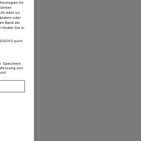
chnologien für
führten
cht mehr so
 ändern oder
ren Rand der
 finden Sie in
. a DSGVO auch
n. Speichern
, Messung von
 und