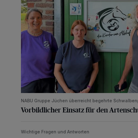
NABU Gruppe Jüchen überreicht begehrte Schwalben
Vorbildlicher Einsatz für den Artensc
Wichtige Fragen und Antworten
Die Rolle der Digitalisierung in unserer heutigen Welt