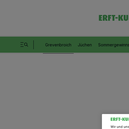
Grevenbroich
Jüchen
Sommergewinns
Wir und un