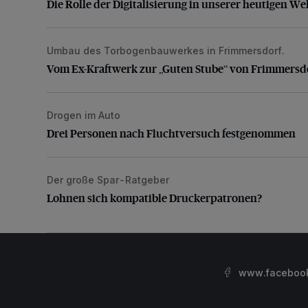
Die Rolle der Digitalisierung in unserer heutigen We
Umbau des Torbogenbauwerkes in Frimmersdorf.
Vom Ex-Kraftwerk zur „Guten Stube“ von Frimmersd
Vom Ex-Kraftwerk zur „Guten Stube“ von Frimmersd
Drogen im Auto
Drei Personen nach Fluchtversuch festgenommen
Drei Personen nach Fluchtversuch festgenommen
Der große Spar-Ratgeber
Lohnen sich kompatible Druckerpatronen?
Lohnen sich kompatible Druckerpatronen?
www.facebook.