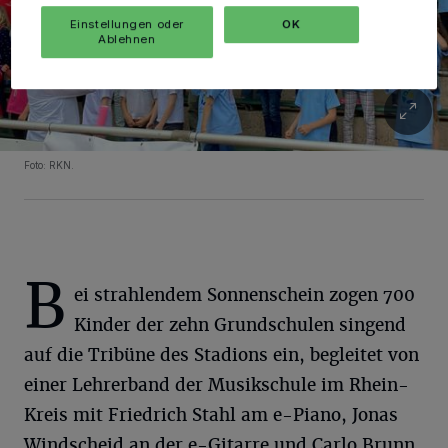
Einstellungen oder
OK
Ablehnen
Foto: RKN.
B
ei strahlendem Sonnenschein zogen 700
Kinder der zehn Grundschulen singend
auf die Tribüne des Stadions ein, begleitet von
einer Lehrerband der Musikschule im Rhein-
Kreis mit Friedrich Stahl am e-Piano, Jonas
Windscheid an der e-Gitarre und Carlo Brunn