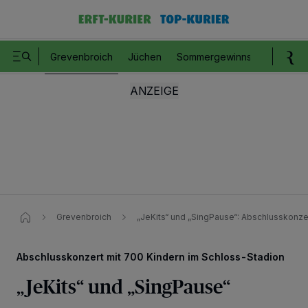
Grevenbroich
Jüchen
Sommergewinnspiel
Romm
Grevenbroich
„JeKits“ und „SingPause“: Abschlusskonze
Abschlusskonzert mit 700 Kindern im Schloss-Stadion
„JeKits“ und „SingPause“