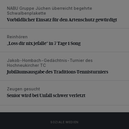
NABU Gruppe Jüchen überreicht begehrte
Vorbildlicher Einsatz für den Artenschutz gewürdigt
Schwalbenplakette
Vorbildlicher Einsatz für den Artenschutz gewürdigt
Reinhören
„Loss dir nix jefalle“ in 7 Tage 1 Song
„Loss dir nix jefalle“ in 7 Tage 1 Song
Jakob-Hombach-Gedächtnis-Turnier des
Jubiläumsausgabe des Traditions-Tennisturniers
Hochneukircher TC
Jubiläumsausgabe des Traditions-Tennisturniers
Zeugen gesucht
Senior wird bei Unfall schwer verletzt
Senior wird bei Unfall schwer verletzt
SOZIALE MEDIEN