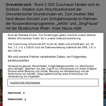
Grevenbroich
·
Rund 2 000 Zuschauer fanden sich im
Schloss-Stadion zum Abschlusskonzert der
Wir und unsere
218
-Partner speichern und greifen auf personenbezogene Daten
wie Browserdaten oder eindeutige Kennungen auf Ihrem Gerät zu. Durch Auswahl
Grevenbroicher Grundschulen ein. Zum zweiten Mal
von OK aktivieren Sie Tracking-Technologien für die unter „Wir und unsere
fand dieses Konzert zum Schuljahresende im Rahmen
Partner verarbeiten Daten, um Ihnen Dienste bereitzustellen“ aufgeführten
Zwecke. Wenn Tracker deaktiviert sind, sind manche Inhalte und Anzeigen
der Kooperationsprogramme „JeKits“ und „SingPause“
möglicherweise nicht mehr so relevant für Sie. Sie können dieses Menü jederzeit
mit der Musikschule Rhein-Kreis Neuss statt.
wieder aufrufen, um Ihre Einstellungen zu ändern oder Ihre Einwilligung zu
widerrufen, indem Sie auf den Link Einstellungen oder Ablehnen am unteren
Rand der Webseite klicken. Ihre Einstellungen gelten innerhalb unseres Website.
Weitere Informationen finden Sie in unserer Datenschutzerklärung.
Ihre Zustimmung umfasst alle erft-kurier.de-Seiten und schließt gem. Art. 49
14.06.2024 , 12:25 Uhr
Eine Minute Lesezeit
Abs. 1 S. 1 lit. a DSGVO auch die Datenverarbeitung außerhalb des EWR, z.B. in
den USA ein.
Wir und unsere Partner verarbeiten Daten, um Folgendes
bereitzustellen:
Verwendung genauer Standortdaten. Endgeräteeigenschaften zur Identifikation
aktiv abfragen. Speichern von oder Zugriff auf Informationen auf einem Endgerät.
Personalisierte Werbung und Inhalte, Messung von Werbeleistung und der
Performance von Inhalten, Zielgruppenforschung sowie Entwicklung und
Verbesserung von Angeboten.
Ausführliche Informationen
Impressum
Datenschutz