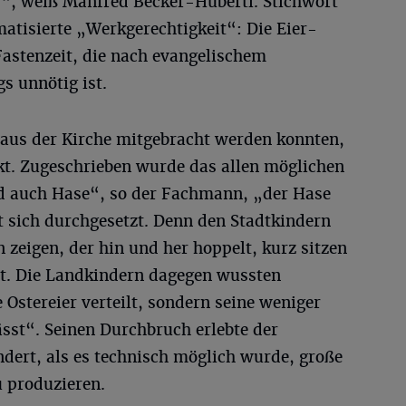
us“, weiß Manfred Becker-Huberti. Stichwort
matisierte „Werkgerechtigkeit“: Die Eier-
Fastenzeit, die nach evangelischem
s unnötig ist.
t aus der Kirche mitgebracht werden konnten,
kt. Zugeschrieben wurde das allen möglichen
d auch Hase“, so der Fachmann, „der Hase
t sich durchgesetzt. Denn den Stadtkindern
zeigen, der hin und her hoppelt, kurz sitzen
lt. Die Landkindern dagegen wussten
 Ostereier verteilt, sondern seine weniger
sst“. Seinen Durchbruch erlebte der
dert, als es technisch möglich wurde, große
 produzieren.