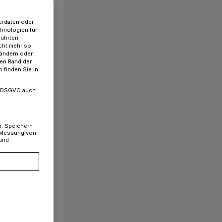
erdaten oder
chnologien für
führten
cht mehr so
 ändern oder
ren Rand der
 finden Sie in
. a DSGVO auch
n. Speichern
, Messung von
 und