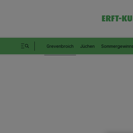
Grevenbroich
Jüchen
Sommergewinns