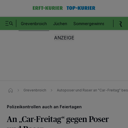
Grevenbroich
Jüchen
Sommergewinnspiel
Romm
Grevenbroich
Autoposer und Raser an "Car-Freitag" bes
Polizeikontrollen auch an Feiertagen
An „Car-Freitag“ gegen Poser