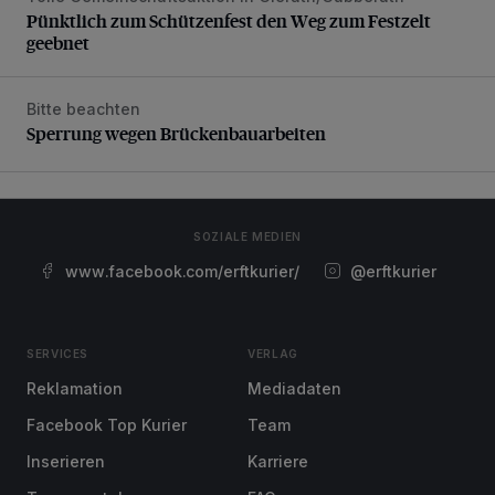
Pünktlich zum Schützenfest den Weg zum Festzelt
geebnet
Bitte beachten
Sperrung wegen Brückenbauarbeiten
Sperrung wegen Brückenbauarbeiten
SOZIALE MEDIEN
www.facebook.com/erftkurier/
@erftkurier
SERVICES
VERLAG
Reklamation
Mediadaten
Facebook Top Kurier
Team
Inserieren
Karriere