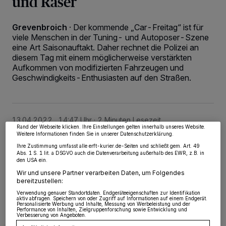
und Raser
Grevenbroich
·
Der kommende „Car-Freitag“ ist für
viele Menschen in der Tuning- und Autoposer-Szene
eine Art Saisonauftakt. Daher rechnet die Polizei an
diesem Tag mit einem möglicherweise verstärkten
Aufkommen von modifizierten Fahrzeugen und
Wir und unsere
218
-Partner speichern und greifen auf personenbezogene Daten
Geschwindigkeits-Enthusiasten auf den Straßen.
wie Browserdaten oder eindeutige Kennungen auf Ihrem Gerät zu. Durch Auswahl
von OK aktivieren Sie Tracking-Technologien für die unter „Wir und unsere
Partner verarbeiten Daten, um Ihnen Dienste bereitzustellen“ aufgeführten
Zwecke. Wenn Tracker deaktiviert sind, sind manche Inhalte und Anzeigen
möglicherweise nicht mehr so relevant für Sie. Sie können dieses Menü jederzeit
wieder aufrufen, um Ihre Einstellungen zu ändern oder Ihre Einwilligung zu
13.04.2022 , 14:47 Uhr
2 Minuten Lesezeit
widerrufen, indem Sie auf den Link Einstellungen oder Ablehnen am unteren
Rand der Webseite klicken. Ihre Einstellungen gelten innerhalb unseres Website.
Weitere Informationen finden Sie in unserer Datenschutzerklärung.
Ihre Zustimmung umfasst alle erft-kurier.de-Seiten und schließt gem. Art. 49
Abs. 1 S. 1 lit. a DSGVO auch die Datenverarbeitung außerhalb des EWR, z.B. in
den USA ein.
Wir und unsere Partner verarbeiten Daten, um Folgendes
bereitzustellen:
Verwendung genauer Standortdaten. Endgeräteeigenschaften zur Identifikation
aktiv abfragen. Speichern von oder Zugriff auf Informationen auf einem Endgerät.
Personalisierte Werbung und Inhalte, Messung von Werbeleistung und der
Performance von Inhalten, Zielgruppenforschung sowie Entwicklung und
Verbesserung von Angeboten.