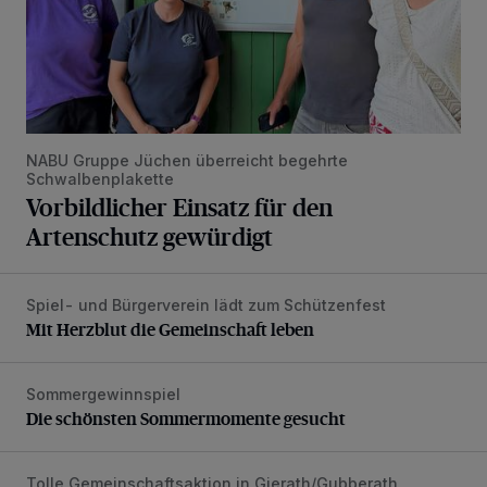
NABU Gruppe Jüchen überreicht begehrte
Schwalbenplakette
Vorbildlicher Einsatz für den
Artenschutz gewürdigt
Spiel- und Bürgerverein lädt zum Schützenfest
Mit Herzblut die Gemeinschaft leben
Mit Herzblut die Gemeinschaft leben
Sommergewinnspiel
Die schönsten Sommermomente gesucht
Die schönsten Sommermomente gesucht
Tolle Gemeinschaftsaktion in Gierath/Gubberath
Pünktlich zum Schützenfest den Weg zum Festzelt geebne