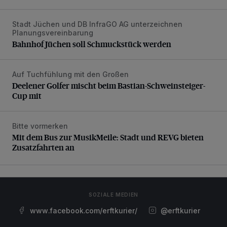
Stadt Jüchen und DB InfraGO AG unterzeichnen
Bahnhof Jüchen soll Schmuckstück werden
Planungsvereinbarung
Bahnhof Jüchen soll Schmuckstück werden
Auf Tuchfühlung mit den Großen
Deelener Golfer mischt beim Bastian-Schweinsteiger-Cup 
Deelener Golfer mischt beim Bastian-Schweinsteiger-
Cup mit
Bitte vormerken
Mit dem Bus zur MusikMeile: Stadt und REVG bieten Zusat
Mit dem Bus zur MusikMeile: Stadt und REVG bieten
Zusatzfahrten an
SOZIALE MEDIEN
www.facebook.com/erftkurier/
@erftkurier