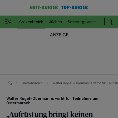
Grevenbroich
Jüchen
Sommergewinnspiel
Romm
Grevenbroich
Walter Rogel-Obermanns wirbt für Teiln
Walter Rogel-Obermanns wirbt für Teilnahme am
Ostermarsch
„Aufrüstung bringt keinen