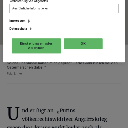
Verbesserung von Angeboten.
Ausführliche Informationen
Impressum
Datenschutz
Einstellungen oder
OK
Ablehnen
Walter Rogel-Obermanns: „Krieg ist schlimm. Meine Mutter wurde
damals aus Schlesien zwangsumgesiedelt. Mein Vater ist als 16-
Jähriger in den Krieg geschickt worden; er ist verwundet worden.
Solche Erlebnisse haben mich geprägt. Jedes Jahr bin ich bei den
Ostermärschen dabei.“
Foto: Linke
U
nd er fügt an: „Putins
völkerrechtswidriger Angriffskrieg
gegen die Ukraine wirkt leider auch als