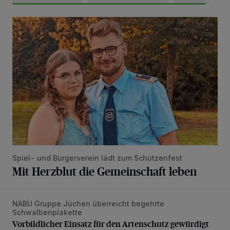
Mit Herzblut die Gemeinschaft leben
Spiel- und Bürgerverein lädt zum Schützenfest
Mit Herzblut die Gemeinschaft leben
NABU Gruppe Jüchen überreicht begehrte
Vorbildlicher Einsatz für den Artenschutz gewürdigt
Schwalbenplakette
Vorbildlicher Einsatz für den Artenschutz gewürdigt