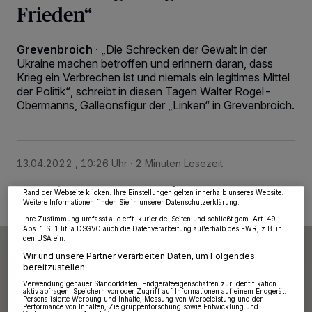
Frieden“
Grevenbroich
·
„Die Schrecken der Gewalt in der
Ukraine machen betroffen und erinnern daran, dass
Krieg ein Verbrechen ist und niemals ein legitimes Mittel
der Politik“, schreibt in diesen Tagen Walter Rogel-
Obermanns, Galleonsfigur der „Linken“ in Grevenbroich.
Wir und unsere
218
-Partner speichern und greifen auf personenbezogene Daten
wie Browserdaten oder eindeutige Kennungen auf Ihrem Gerät zu. Durch Auswahl
von OK aktivieren Sie Tracking-Technologien für die unter „Wir und unsere
Partner verarbeiten Daten, um Ihnen Dienste bereitzustellen“ aufgeführten
Zwecke. Wenn Tracker deaktiviert sind, sind manche Inhalte und Anzeigen
13.04.2022 , 10:26 Uhr
2 Minuten Lesezeit
möglicherweise nicht mehr so relevant für Sie. Sie können dieses Menü jederzeit
wieder aufrufen, um Ihre Einstellungen zu ändern oder Ihre Einwilligung zu
widerrufen, indem Sie auf den Link Einstellungen oder Ablehnen am unteren
Rand der Webseite klicken. Ihre Einstellungen gelten innerhalb unseres Website.
Weitere Informationen finden Sie in unserer Datenschutzerklärung.
Ihre Zustimmung umfasst alle erft-kurier.de-Seiten und schließt gem. Art. 49
Abs. 1 S. 1 lit. a DSGVO auch die Datenverarbeitung außerhalb des EWR, z.B. in
den USA ein.
Wir und unsere Partner verarbeiten Daten, um Folgendes
bereitzustellen:
Verwendung genauer Standortdaten. Endgeräteeigenschaften zur Identifikation
aktiv abfragen. Speichern von oder Zugriff auf Informationen auf einem Endgerät.
Personalisierte Werbung und Inhalte, Messung von Werbeleistung und der
Performance von Inhalten, Zielgruppenforschung sowie Entwicklung und