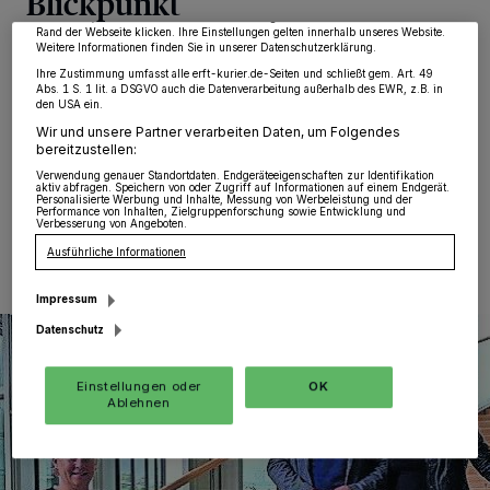
Blickpunkt
wieder aufrufen, um Ihre Einstellungen zu ändern oder Ihre Einwilligung zu
widerrufen, indem Sie auf den Link Einstellungen oder Ablehnen am unteren
Rand der Webseite klicken. Ihre Einstellungen gelten innerhalb unseres Website.
Weitere Informationen finden Sie in unserer Datenschutzerklärung.
Grevenbroich. Folgt Heike Troles auf Wolfgang Kaiser?
Ihre Zustimmung umfasst alle erft-kurier.de-Seiten und schließt gem. Art. 49
Nach der Kommunalwahl, die für die CDU ja einen
Abs. 1 S. 1 lit. a DSGVO auch die Datenverarbeitung außerhalb des EWR, z.B. in
herben Rückschlag brachte, hatte letzterer
den USA ein.
angekündigt, den Partei-Vorsitz abzugeben.
Wir und unsere Partner verarbeiten Daten, um Folgendes
bereitzustellen:
Verwendung genauer Standortdaten. Endgeräteeigenschaften zur Identifikation
aktiv abfragen. Speichern von oder Zugriff auf Informationen auf einem Endgerät.
Personalisierte Werbung und Inhalte, Messung von Werbeleistung und der
Performance von Inhalten, Zielgruppenforschung sowie Entwicklung und
17.10.2020 , 10:08 Uhr
Eine Minute Lesezeit
Verbesserung von Angeboten.
Ausführliche Informationen
Impressum
Datenschutz
Einstellungen oder
OK
Ablehnen