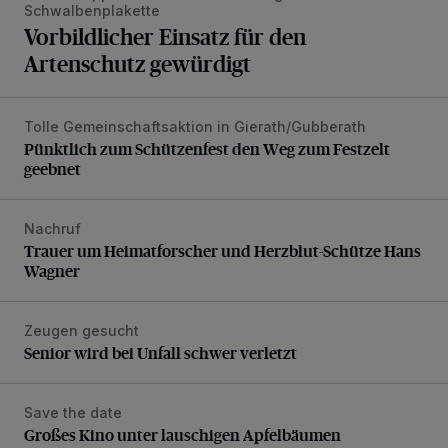
Schwalbenplakette
Vorbildlicher Einsatz für den
Artenschutz gewürdigt
Tolle Gemeinschaftsaktion in Gierath/Gubberath
Pünktlich zum Schützenfest den Weg zum Festzelt geebne
Pünktlich zum Schützenfest den Weg zum Festzelt
geebnet
Nachruf
Trauer um Heimatforscher und Herzblut-Schütze Hans W
Trauer um Heimatforscher und Herzblut-Schütze Hans
Wagner
Zeugen gesucht
Senior wird bei Unfall schwer verletzt
Senior wird bei Unfall schwer verletzt
Save the date
Großes Kino unter lauschigen Apfelbäumen
Großes Kino unter lauschigen Apfelbäumen