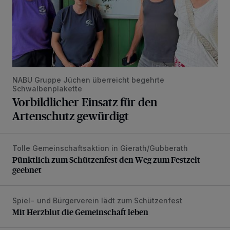
NABU Gruppe Jüchen überreicht begehrte
Schwalbenplakette
Vorbildlicher Einsatz für den
Artenschutz gewürdigt
Tolle Gemeinschaftsaktion in Gierath/Gubberath
Pünktlich zum Schützenfest den Weg zum Festzelt geebne
Pünktlich zum Schützenfest den Weg zum Festzelt
geebnet
Spiel- und Bürgerverein lädt zum Schützenfest
Mit Herzblut die Gemeinschaft leben
Mit Herzblut die Gemeinschaft leben