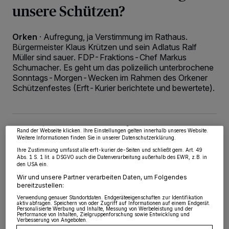
unsere Schützen?
Orken
·
Aufregung, ja Verstimmung im Rathaus.
Bürgermeister Klaus Krützen und sein Adlatus Ralf
Müller sind sauer. FDP-Fraktions-Chef Markus
Schumacher. Es geht um das polizeilich unterbrochene
Wir und unsere
218
-Partner speichern und greifen auf personenbezogene Daten
Sonntags-Morgen-Wecken im Rahmen des Orkener
wie Browserdaten oder eindeutige Kennungen auf Ihrem Gerät zu. Durch Auswahl
Schützenfestes (Erft-Kurier berichtete und bewertete).
von OK aktivieren Sie Tracking-Technologien für die unter „Wir und unsere
Partner verarbeiten Daten, um Ihnen Dienste bereitzustellen“ aufgeführten
Zwecke. Wenn Tracker deaktiviert sind, sind manche Inhalte und Anzeigen
möglicherweise nicht mehr so relevant für Sie. Sie können dieses Menü jederzeit
wieder aufrufen, um Ihre Einstellungen zu ändern oder Ihre Einwilligung zu
widerrufen, indem Sie auf den Link Einstellungen oder Ablehnen am unteren
28.07.2016 , 18:32 Uhr
2 Minuten Lesezeit
Rand der Webseite klicken. Ihre Einstellungen gelten innerhalb unseres Website.
Weitere Informationen finden Sie in unserer Datenschutzerklärung.
Ihre Zustimmung umfasst alle erft-kurier.de-Seiten und schließt gem. Art. 49
Abs. 1 S. 1 lit. a DSGVO auch die Datenverarbeitung außerhalb des EWR, z.B. in
den USA ein.
Wir und unsere Partner verarbeiten Daten, um Folgendes
bereitzustellen:
Verwendung genauer Standortdaten. Endgeräteeigenschaften zur Identifikation
aktiv abfragen. Speichern von oder Zugriff auf Informationen auf einem Endgerät.
Personalisierte Werbung und Inhalte, Messung von Werbeleistung und der
Performance von Inhalten, Zielgruppenforschung sowie Entwicklung und
Verbesserung von Angeboten.
Von Gerhard Müller