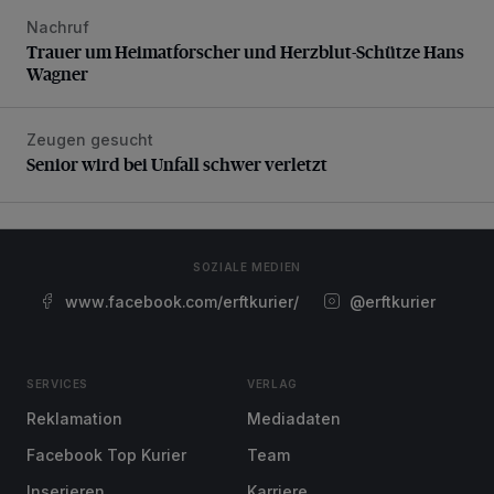
Nachruf
Trauer um Heimatforscher und Herzblut-Schütze Hans W
Trauer um Heimatforscher und Herzblut-Schütze Hans
Wagner
Zeugen gesucht
Senior wird bei Unfall schwer verletzt
Senior wird bei Unfall schwer verletzt
SOZIALE MEDIEN
www.facebook.com/erftkurier/
@erftkurier
SERVICES
VERLAG
Reklamation
Mediadaten
Facebook Top Kurier
Team
Inserieren
Karriere