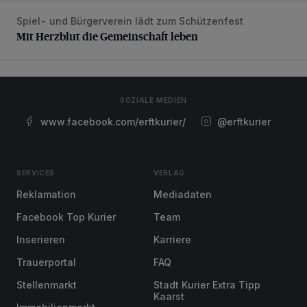
Spiel- und Bürgerverein lädt zum Schützenfest
Mit Herzblut die Gemeinschaft leben
Mit Herzblut die Gemeinschaft leben
SOZIALE MEDIEN
www.facebook.com/erftkurier/
@erftkurier
SERVICES
VERLAG
Reklamation
Mediadaten
Facebook Top Kurier
Team
Inserieren
Karriere
Trauerportal
FAQ
Stellenmarkt
Stadt Kurier Extra Tipp
Kaarst