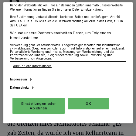
widerrufen, indem Sie auf den Link Einstellungen oder Ablehnen am unteren
Leben Kaufmännischer Leiter eines
Rand der Webseite klicken. Ihre Einstellungen gelten innerhalb unseres Website.
Weitere Informationen finden Sie in unserer Datenschutzerklärung.
Anlagenbauers, kennt sich eben mit Zahlen
Ihre Zustimmung umfasst alle erft-kurier.de-Seiten und schließt gem. Art. 49
Abs. 1 S. 1 lit. a DSGVO auch die Datenverarbeitung außerhalb des EWR, z.B. in
aus und kann rechnen. Nach einigen
den USA ein.
zuginternen Überlegungen hin und her sei es
Wir und unsere Partner verarbeiten Daten, um Folgendes
bereitzustellen:
dann im Rahmen des 100-jährigen
Verwendung genauer Standortdaten. Endgeräteeigenschaften zur Identifikation
aktiv abfragen. Speichern von oder Zugriff auf Informationen auf einem Endgerät.
Grenadierjubiläums einfach auf ihn und seine
Personalisierte Werbung und Inhalte, Messung von Werbeleistung und der
Performance von Inhalten, Zielgruppenforschung sowie Entwicklung und
Gattin Ulrike zugelaufen. Ulrike von der Weydt
Verbesserung von Angeboten.
Ausführliche Informationen
musste auch gar nicht erst groß überzeugt
werden, denn: „Ich bin ein echtes
Impressum
Herrenshoffer Schützenmädchen!“ Von Kind
Datenschutz
an im heimatlichen Brauchtum verwurzelt, ist
Einstellungen oder
OK
sie seit jugendlichen Jahren als
Ablehnen
leidenschaftliche Zeltgängerin auch weit über
die Grenzen ihres Heimatdorfs bekannt: „Es
gab Zeiten, da wurde ich vom Kellnerteam in