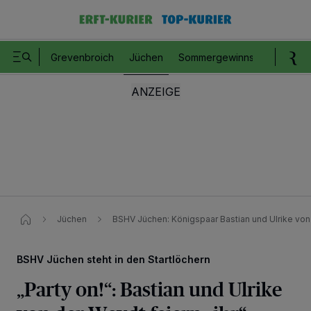
Grevenbroich
Jüchen
Sommergewinnspiel
Romm
Jüchen
BSHV Jüchen: Königspaar Bastian und Ulrike vo
BSHV Jüchen steht in den Startlöchern
„Party on!“: Bastian und Ulrike