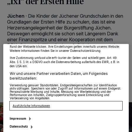
„1x1“ der Ersten Hilfe
Wir und unsere
218
-Partner speichern und greifen auf personenbezogene Daten
Jüchen
·
Die Kinder der Jüchener Grundschulen in den
wie Browserdaten oder eindeutige Kennungen auf Ihrem Gerät zu. Durch Auswahl
Grundlagen der Ersten Hilfe zu schulen, das ist eine
von OK aktivieren Sie Tracking-Technologien für die unter „Wir und unsere
Partner verarbeiten Daten, um Ihnen Dienste bereitzustellen“ aufgeführten
Herzensangelegenheit der Bürgerstiftung Jüchen.
Zwecke. Wenn Tracker deaktiviert sind, sind manche Inhalte und Anzeigen
Deswegen ermöglicht sie schon seit Längerem Dank
möglicherweise nicht mehr so relevant für Sie. Sie können dieses Menü jederzeit
einer Finanzspritze und einer Kooperation mit dem
wieder aufrufen, um Ihre Einstellungen zu ändern oder Ihre Einwilligung zu
widerrufen, indem Sie auf den Link Einstellungen oder Ablehnen am unteren
DRK-Ortsverein Wevelinghoven Schulungen, um den
Rand der Webseite klicken. Ihre Einstellungen gelten innerhalb unseres Website.
Schülern das „1x1“ der Ersten Hilfe beizubringen.
Weitere Informationen finden Sie in unserer Datenschutzerklärung.
Ihre Zustimmung umfasst alle erft-kurier.de-Seiten und schließt gem. Art. 49
Abs. 1 S. 1 lit. a DSGVO auch die Datenverarbeitung außerhalb des EWR, z.B. in
den USA ein.
Wir und unsere Partner verarbeiten Daten, um Folgendes
08.07.2026 , 08:00 Uhr
2 Minuten Lesezeit
bereitzustellen:
Verwendung genauer Standortdaten. Endgeräteeigenschaften zur Identifikation
aktiv abfragen. Speichern von oder Zugriff auf Informationen auf einem Endgerät.
Personalisierte Werbung und Inhalte, Messung von Werbeleistung und der
Performance von Inhalten, Zielgruppenforschung sowie Entwicklung und
Verbesserung von Angeboten.
Ausführliche Informationen
Impressum
Datenschutz