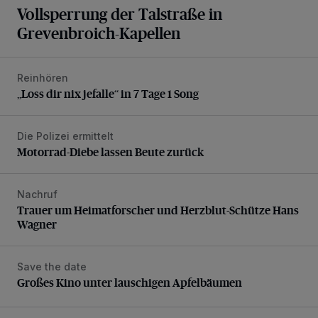
Vollsperrung der Talstraße in
Grevenbroich-Kapellen
Reinhören
„Loss dir nix jefalle“ in 7 Tage 1 Song
„Loss dir nix jefalle“ in 7 Tage 1 Song
Die Polizei ermittelt
Motorrad-Diebe lassen Beute zurück
Motorrad-Diebe lassen Beute zurück
Nachruf
Trauer um Heimatforscher und Herzblut-Schütze Hans W
Trauer um Heimatforscher und Herzblut-Schütze Hans
Wagner
Save the date
Großes Kino unter lauschigen Apfelbäumen
Großes Kino unter lauschigen Apfelbäumen