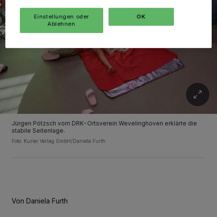
Einstellungen oder
OK
Ablehnen
Jürgen Pötzsch vom DRK-Ortsverein Wevelinghoven erklärte die
stabile Seitenlage.
Foto: Kurier Verlag GmbH/Daniela Furth
Von Daniela Furth