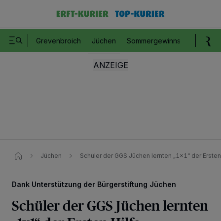
Grevenbroich
Jüchen
Sommergewinnspiel
Romm
Jüchen
Schüler der GGS Jüchen lernten „1x1“ der Ersten
Dank Unterstützung der Bürgerstiftung Jüchen
Schüler der GGS Jüchen lernten