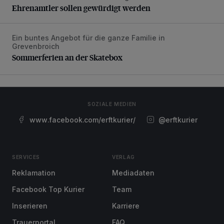
Ehrenamtler sollen gewürdigt werden
Ein buntes Angebot für die ganze Familie in
Sommerferien an der Skatebox
Grevenbroich
Sommerferien an der Skatebox
SOZIALE MEDIEN
www.facebook.com/erftkurier/
@erftkurier
SERVICES
VERLAG
Reklamation
Mediadaten
Facebook Top Kurier
Team
Inserieren
Karriere
Trauerportal
FAQ