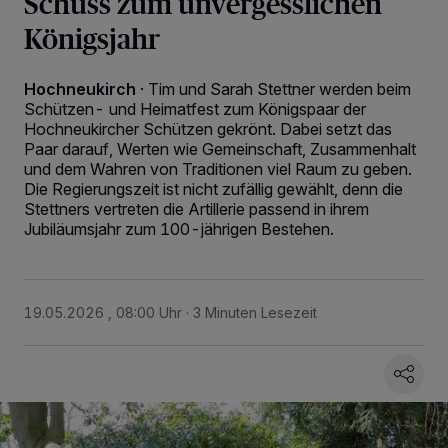
Schuss zum unvergesslichen
Königsjahr
Hochneukirch
·
Tim und Sarah Stettner werden beim
Schützen- und Heimatfest zum Königspaar der
Hochneukircher Schützen gekrönt. Dabei setzt das
Paar darauf, Werten wie Gemeinschaft, Zusammenhalt
und dem Wahren von Traditionen viel Raum zu geben.
Die Regierungszeit ist nicht zufällig gewählt, denn die
Stettners vertreten die Artillerie passend in ihrem
Jubiläumsjahr zum 100-jährigen Bestehen.
19.05.2026 , 08:00 Uhr
3 Minuten Lesezeit
Wir und unsere
218
-Partner speichern und greifen auf personenbezogene Daten
wie Browserdaten oder eindeutige Kennungen auf Ihrem Gerät zu. Durch Auswahl
von OK aktivieren Sie Tracking-Technologien für die unter „Wir und unsere