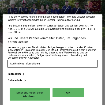
Partner verarbeiten Daten, um Ihnen Dienste bereitzustellen“ aufgeführten
Zwecke. Wenn Tracker deaktiviert sind, sind manche Inhalte und Anzeigen
möglicherweise nicht mehr so relevant für Sie. Sie können dieses Menü jederzeit
wieder aufrufen, um Ihre Einstellungen zu ändern oder Ihre Einwilligung zu
widerrufen, indem Sie auf den Link Einstellungen oder Ablehnen am unteren
Rand der Webseite klicken. Ihre Einstellungen gelten innerhalb unseres Website.
Weitere Informationen finden Sie in unserer Datenschutzerklärung.
Ihre Zustimmung umfasst alle erft-kurier.de-Seiten und schließt gem. Art. 49
Abs. 1 S. 1 lit. a DSGVO auch die Datenverarbeitung außerhalb des EWR, z.B. in
den USA ein.
Wir und unsere Partner verarbeiten Daten, um Folgendes
bereitzustellen:
Verwendung genauer Standortdaten. Endgeräteeigenschaften zur Identifikation
aktiv abfragen. Speichern von oder Zugriff auf Informationen auf einem Endgerät.
Personalisierte Werbung und Inhalte, Messung von Werbeleistung und der
S. M Tim I. und I. M. Sarah I. Stettner wählten ihr Königsjahr bewusst,
Performance von Inhalten, Zielgruppenforschung sowie Entwicklung und
feier der Königszug, die Artillerie, in doch ihr 100-jähriges
Verbesserung von Angeboten.
Bestehen.
Ausführliche Informationen
Foto: HEIMATVEREIN 1890 HOCHNEUKIRCH
Impressum
Datenschutz
W
Einstellungen oder
OK
er Tim und Sarah Stettner zuhört,
Ablehnen
wenn sie über das Schützen- und