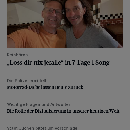
Reinhören
„Loss dir nix jefalle“ in 7 Tage 1 Song
Die Polizei ermittelt
Motorrad-Diebe lassen Beute zurück
Motorrad-Diebe lassen Beute zurück
Wichtige Fragen und Antworten
Die Rolle der Digitalisierung in unserer heutigen Welt
Die Rolle der Digitalisierung in unserer heutigen Welt
Stadt Jüchen bittet um Vorschläge
Ehrenamtler sollen gewürdigt werden