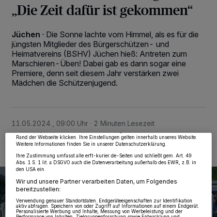
„Die Zeit dafür ist gekommen“
Jüchen
·
Die Sonne lachte vom Himmel, als es für die
jüngsten Mitglieder des Bürgerschützen- und
Heimatvereins (BSHV) Jüchen hieß: Antreten zum
Marschieren-Üben! Dabei gab es dann sogar eine
Premiere, denn seit diesem Jahr verstärken zwei
Mädchen die Schützenjugend.
Wir und unsere
218
-Partner speichern und greifen auf personenbezogene Daten
wie Browserdaten oder eindeutige Kennungen auf Ihrem Gerät zu. Durch Auswahl
von OK aktivieren Sie Tracking-Technologien für die unter „Wir und unsere
Partner verarbeiten Daten, um Ihnen Dienste bereitzustellen“ aufgeführten
Zwecke. Wenn Tracker deaktiviert sind, sind manche Inhalte und Anzeigen
möglicherweise nicht mehr so relevant für Sie. Sie können dieses Menü jederzeit
11.05.2024 , 09:00 Uhr
2 Minuten Lesezeit
wieder aufrufen, um Ihre Einstellungen zu ändern oder Ihre Einwilligung zu
widerrufen, indem Sie auf den Link Einstellungen oder Ablehnen am unteren
Rand der Webseite klicken. Ihre Einstellungen gelten innerhalb unseres Website.
Weitere Informationen finden Sie in unserer Datenschutzerklärung.
Ihre Zustimmung umfasst alle erft-kurier.de-Seiten und schließt gem. Art. 49
Abs. 1 S. 1 lit. a DSGVO auch die Datenverarbeitung außerhalb des EWR, z.B. in
den USA ein.
Wir und unsere Partner verarbeiten Daten, um Folgendes
bereitzustellen:
Verwendung genauer Standortdaten. Endgeräteeigenschaften zur Identifikation
aktiv abfragen. Speichern von oder Zugriff auf Informationen auf einem Endgerät.
Personalisierte Werbung und Inhalte, Messung von Werbeleistung und der
Performance von Inhalten, Zielgruppenforschung sowie Entwicklung und