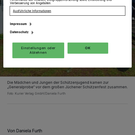
Verbesserung von Angeboten.
Ausführliche Informationen
Impressum
Datenschutz
Einstellungen oder
OK
Ablehnen
Die Mädchen und Jungen der Schützenjugend kamen zur
„Generalprobe“ vor dem großen Jüchener Schützenfest zusammen.
Foto: Kurier Verlag GmbH/Daniela Furth
Von Daniela Furth