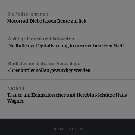
Die Polizei ermittelt
Motorrad-Diebe lassen Beute zurück
Motorrad-Diebe lassen Beute zurück
Wichtige Fragen und Antworten
Die Rolle der Digitalisierung in unserer heutigen Welt
Die Rolle der Digitalisierung in unserer heutigen Welt
Stadt Jüchen bittet um Vorschläge
Ehrenamtler sollen gewürdigt werden
Ehrenamtler sollen gewürdigt werden
Nachruf
Trauer um Heimatforscher und Herzblut-Schütze Hans W
Trauer um Heimatforscher und Herzblut-Schütze Hans
Wagner
SOZIALE MEDIEN