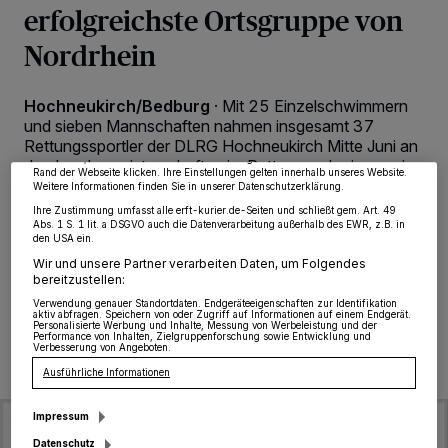
erfolgreichste Ortsgruppe von
Nordrhein
Wir und unsere
218
-Partner speichern und greifen auf personenbezogene Daten
wie Browserdaten oder eindeutige Kennungen auf Ihrem Gerät zu. Durch Auswahl
von OK aktivieren Sie Tracking-Technologien für die unter „Wir und unsere
Hochneukirch/Bedburg
·
Mit 25 Einzelschwimmern
Partner verarbeiten Daten, um Ihnen Dienste bereitzustellen“ aufgeführten
Zwecke. Wenn Tracker deaktiviert sind, sind manche Inhalte und Anzeigen
und sieben Mannschaften nahmen insgesamt 37
möglicherweise nicht mehr so relevant für Sie. Sie können dieses Menü jederzeit
Rettungssportler der DLRG Hochneukirch Mitte Juni an
wieder aufrufen, um Ihre Einstellungen zu ändern oder Ihre Einwilligung zu
widerrufen, indem Sie auf den Link Einstellungen oder Ablehnen am unteren
den Landesmeisterschaften im Rettungsschwimmen in
Rand der Webseite klicken. Ihre Einstellungen gelten innerhalb unseres Website.
Bedburg teil. Mit zahlreichen Spitzenplatzierungen
Weitere Informationen finden Sie in unserer Datenschutzerklärung.
wurde die Ortsgruppe dabei zur erfolgreichsten
Ihre Zustimmung umfasst alle erft-kurier.de-Seiten und schließt gem. Art. 49
Ortsgruppe in Nordrhein.
Abs. 1 S. 1 lit. a DSGVO auch die Datenverarbeitung außerhalb des EWR, z.B. in
den USA ein.
Wir und unsere Partner verarbeiten Daten, um Folgendes
bereitzustellen:
Verwendung genauer Standortdaten. Endgeräteeigenschaften zur Identifikation
06.07.2026 , 08:00 Uhr
Eine Minute Lesezeit
aktiv abfragen. Speichern von oder Zugriff auf Informationen auf einem Endgerät.
Personalisierte Werbung und Inhalte, Messung von Werbeleistung und der
Performance von Inhalten, Zielgruppenforschung sowie Entwicklung und
Verbesserung von Angeboten.
Ausführliche Informationen
Impressum
Datenschutz