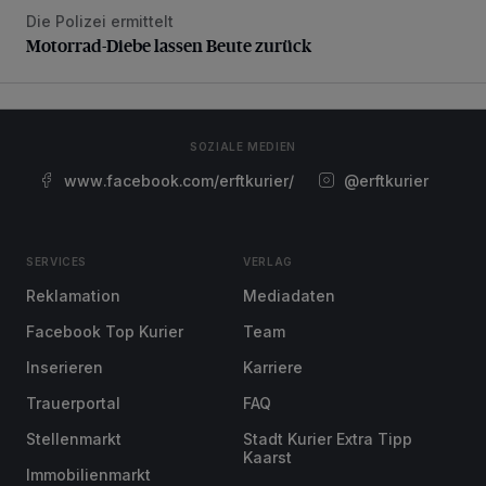
Die Polizei ermittelt
Motorrad-Diebe lassen Beute zurück
Motorrad-Diebe lassen Beute zurück
SOZIALE MEDIEN
www.facebook.com/erftkurier/
@erftkurier
SERVICES
VERLAG
Reklamation
Mediadaten
Facebook Top Kurier
Team
Inserieren
Karriere
Trauerportal
FAQ
Stellenmarkt
Stadt Kurier Extra Tipp
Kaarst
Immobilienmarkt