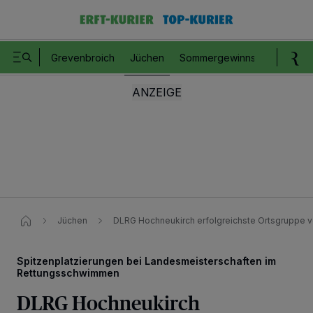
Grevenbroich
Jüchen
Sommergewinnspiel
Romm
Jüchen
DLRG Hochneukirch erfolgreichste Ortsgruppe v
Spitzenplatzierungen bei Landesmeisterschaften im
Rettungsschwimmen
DLRG Hochneukirch