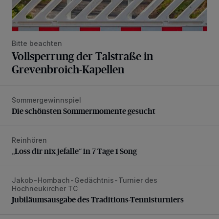
Bitte beachten
Vollsperrung der Talstraße in
Grevenbroich-Kapellen
Sommergewinnspiel
Die schönsten Sommermomente gesucht
Die schönsten Sommermomente gesucht
Reinhören
„Loss dir nix jefalle“ in 7 Tage 1 Song
„Loss dir nix jefalle“ in 7 Tage 1 Song
Jakob-Hombach-Gedächtnis-Turnier des
Jubiläumsausgabe des Traditions-Tennisturniers
Hochneukircher TC
Jubiläumsausgabe des Traditions-Tennisturniers