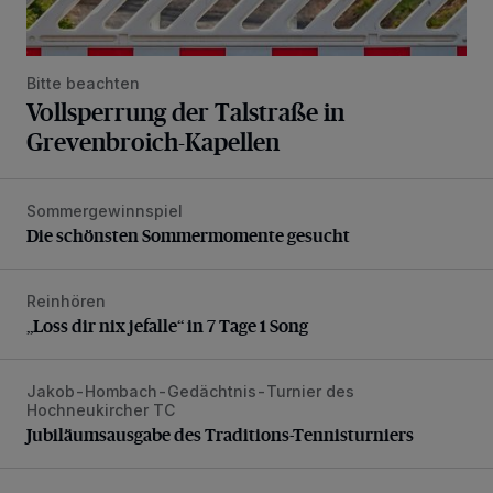
Bitte beachten
Vollsperrung der Talstraße in
Grevenbroich-Kapellen
Sommergewinnspiel
Die schönsten Sommermomente gesucht
Die schönsten Sommermomente gesucht
Reinhören
„Loss dir nix jefalle“ in 7 Tage 1 Song
„Loss dir nix jefalle“ in 7 Tage 1 Song
Jakob-Hombach-Gedächtnis-Turnier des
Jubiläumsausgabe des Traditions-Tennisturniers
Hochneukircher TC
Jubiläumsausgabe des Traditions-Tennisturniers