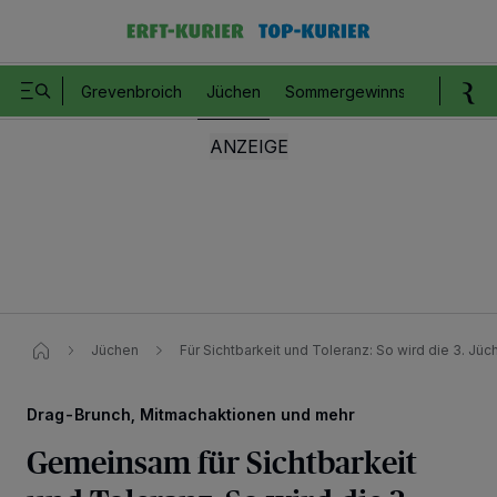
Grevenbroich
Jüchen
Sommergewinnspiel
Romm
Jüchen
Für Sichtbarkeit und Toleranz: So wird die 3. Jüc
Drag-Brunch, Mitmachaktionen und mehr
Gemeinsam für Sichtbarkeit
Wir und unsere
218
-Partner speichern und greifen auf personenbezogene Daten