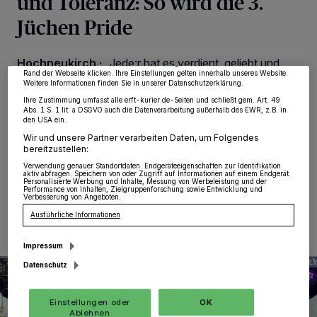
und Toleranz: So wird die 3.
wie Browserdaten oder eindeutige Kennungen auf Ihrem Gerät zu. Durch Auswahl
von OK aktivieren Sie Tracking-Technologien für die unter „Wir und unsere
Jüchen Pride
Partner verarbeiten Daten, um Ihnen Dienste bereitzustellen“ aufgeführten
Zwecke. Wenn Tracker deaktiviert sind, sind manche Inhalte und Anzeigen
möglicherweise nicht mehr so relevant für Sie. Sie können dieses Menü jederzeit
wieder aufrufen, um Ihre Einstellungen zu ändern oder Ihre Einwilligung zu
Hochneukirch
·
„Jede:r hat es verdient, geliebt und
widerrufen, indem Sie auf den Link Einstellungen oder Ablehnen am unteren
Rand der Webseite klicken. Ihre Einstellungen gelten innerhalb unseres Website.
akzeptiert zu werden. Die LGBTQIA+-Community zeigt
Weitere Informationen finden Sie in unserer Datenschutzerklärung.
uns, wie schön Vielfalt sein kann“, sind sich die
Ihre Zustimmung umfasst alle erft-kurier.de-Seiten und schließt gem. Art. 49
Ehrenamtlichen des Jugendcafés Bamm einig. Und
Abs. 1 S. 1 lit. a DSGVO auch die Datenverarbeitung außerhalb des EWR, z.B. in
genau deshalb laden sie am Sonntag, 28. Juni, von 11
den USA ein.
bis 15 Uhr zur dritten Jüchen Pride ein.
Wir und unsere Partner verarbeiten Daten, um Folgendes
bereitzustellen:
Verwendung genauer Standortdaten. Endgeräteeigenschaften zur Identifikation
aktiv abfragen. Speichern von oder Zugriff auf Informationen auf einem Endgerät.
Personalisierte Werbung und Inhalte, Messung von Werbeleistung und der
Performance von Inhalten, Zielgruppenforschung sowie Entwicklung und
26.06.2026 , 08:00 Uhr
Eine Minute Lesezeit
Verbesserung von Angeboten.
Ausführliche Informationen
Impressum
Datenschutz
Einstellungen oder
OK
Ablehnen