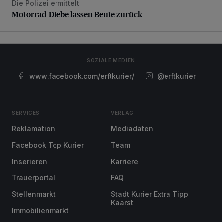
Die Polizei ermittelt
Motorrad-Diebe lassen Beute zurück
Motorrad-Diebe lassen Beute zurück
SOZIALE MEDIEN
www.facebook.com/erftkurier/
@erftkurier
SERVICES
VERLAG
Reklamation
Mediadaten
Facebook Top Kurier
Team
Inserieren
Karriere
Trauerportal
FAQ
Stellenmarkt
Stadt Kurier Extra Tipp
Kaarst
Immobilienmarkt