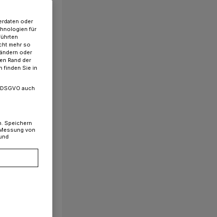
erdaten oder
chnologien für
führten
cht mehr so
 ändern oder
ren Rand der
 finden Sie in
. a DSGVO auch
n. Speichern
, Messung von
 und