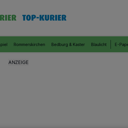
piel
Rommerskirchen
Bedburg & Kaster
Blaulicht
E-Pap