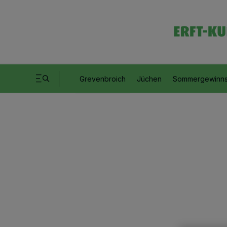
Grevenbroich
Jüchen
Sommergewinns