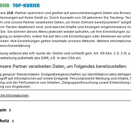
sere
218
-Partner speichern und greifen auf personenbezogene Daten wie Brows
Kennungen auf Ihrem Gerät zu. Durch Auswahl von OK aktivieren Sie Tracking-Te
Wir und unsere Partner verarbeiten Daten, um Ihnen Dienste bereitzustellen“ aufge
de Parade“ in Kapellen: „Lächeln und winken“
n Tracker deaktiviert sind, sind manche Inhalte und Anzeigen möglicherweise ni
r Sie. Sie können dieses Menü jederzeit wieder aufrufen, um Ihre Einstellungen zu
ligung zu widerrufen, indem Sie auf den Link Einstellungen oder Ablehnen am unte
icken. Ihre Einstellungen gelten innerhalb unseres Website. Weitere Informationen
tenschutzerklärung.
mung umfasst alle erft-kurier.de-Seiten und schließt gem. Art. 49 Abs. 1 S. 1 lit
 Parade“ in
rarbeitung außerhalb des EWR, z.B. in den USA ein.
nsere Partner verarbeiten Daten, um Folgendes bereitzustellen:
ächeln und
genauer Standortdaten. Endgeräteeigenschaften zur Identifikation aktiv abfrage
griff auf Informationen auf einem Endgerät. Personalisierte Werbung und Inhalte
ung und der Performance von Inhalten, Zielgruppenforschung sowie Entwicklung
ng von Angeboten.
che Informationen
sum
, dass wir das mit so wenig Arbeit
hutz
 uns wirklich keine Steine in den Weg
L. Voß, der zusammen mit Laura Finck und