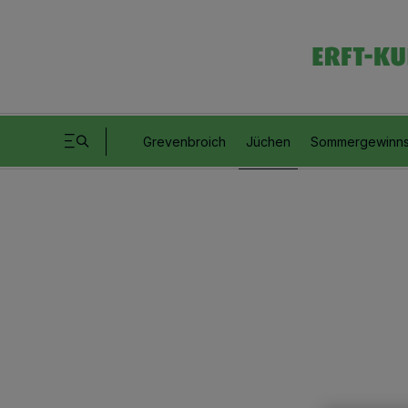
Grevenbroich
Jüchen
Sommergewinns