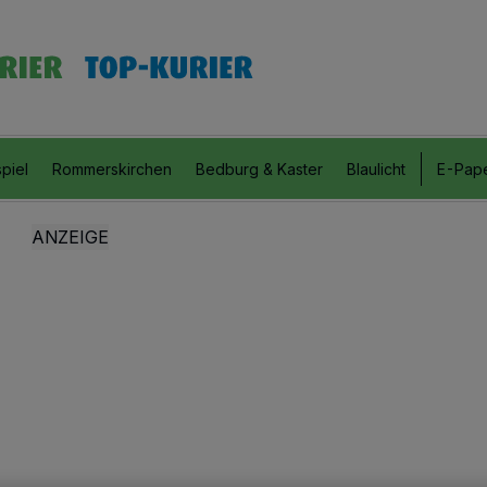
piel
Rommerskirchen
Bedburg & Kaster
Blaulicht
E-Pap