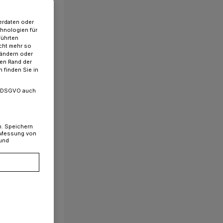
erdaten oder
chnologien für
führten
cht mehr so
 ändern oder
ren Rand der
 finden Sie in
. a DSGVO auch
n. Speichern
, Messung von
 und