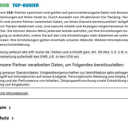
sere
218
-Partner speichern und greifen auf personenbezogene Daten wie Brows
Kennungen auf Ihrem Gerät zu. Durch Auswahl von OK aktivieren Sie Tracking-Te
Wir und unsere Partner verarbeiten Daten, um Ihnen Dienste bereitzustellen“ aufge
ion Klein vom Kreisjugendamt beim Talk
n Tracker deaktiviert sind, sind manche Inhalte und Anzeigen möglicherweise ni
r Sie. Sie können dieses Menü jederzeit wieder aufrufen, um Ihre Einstellungen zu
ligung zu widerrufen, indem Sie auf den Link Einstellungen oder Ablehnen am unte
icken. Ihre Einstellungen gelten innerhalb unseres Website. Weitere Informationen
er SPD Jüchen
tenschutzerklärung.
mung umfasst alle erft-kurier.de-Seiten und schließt gem. Art. 49 Abs. 1 S. 1 lit
stellt das
rarbeitung außerhalb des EWR, z.B. in den USA ein.
nsere Partner verarbeiten Daten, um Folgendes bereitzustellen:
amt vor
genauer Standortdaten. Endgeräteeigenschaften zur Identifikation aktiv abfrage
griff auf Informationen auf einem Endgerät. Personalisierte Werbung und Inhalte
ung und der Performance von Inhalten, Zielgruppenforschung sowie Entwicklung
ng von Angeboten.
che Informationen
beit des Kreisjugendamts steht im
„Talk auf dem Roten Sofa“: Am Dienstag,
sum
mtsleiterin Marion Klein in den „Roten
er Odenkirchener Straße 26.
hutz