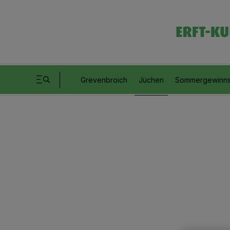
Grevenbroich
Jüchen
Sommergewinns