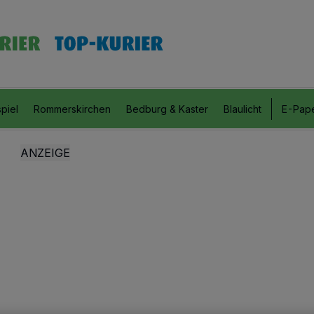
piel
Rommerskirchen
Bedburg & Kaster
Blaulicht
E-Pap