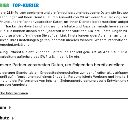
sere
218
-Partner speichern und greifen auf personenbezogene Daten wie Brows
Kennungen auf Ihrem Gerät zu. Durch Auswahl von OK aktivieren Sie Tracking-Te
Wir und unsere Partner verarbeiten Daten, um Ihnen Dienste bereitzustellen“ aufge
 aus Hochneukirch baut eigenen Rennwagen
n Tracker deaktiviert sind, sind manche Inhalte und Anzeigen möglicherweise ni
r Sie. Sie können dieses Menü jederzeit wieder aufrufen, um Ihre Einstellungen zu
ligung zu widerrufen, indem Sie auf den Link Einstellungen oder Ablehnen am unte
icken. Ihre Einstellungen gelten innerhalb unseres Website. Weitere Informationen
ukirch
tenschutzerklärung.
mung umfasst alle erft-kurier.de-Seiten und schließt gem. Art. 49 Abs. 1 S. 1 lit
raum vom eigenen
rarbeitung außerhalb des EWR, z.B. in den USA ein.
nsere Partner verarbeiten Daten, um Folgendes bereitzustellen:
genauer Standortdaten. Endgeräteeigenschaften zur Identifikation aktiv abfrage
griff auf Informationen auf einem Endgerät. Personalisierte Werbung und Inhalte
ung und der Performance von Inhalten, Zielgruppenforschung sowie Entwicklung
ng von Angeboten.
che Informationen
n Kunstprojekt: groß, teuer und hat keinen
. Doch nur rumstehen wird sein
sum
 er erfüllt sich den Traum, einen eigenen
hutz