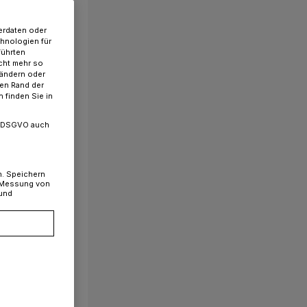
erdaten oder
chnologien für
führten
cht mehr so
 ändern oder
ren Rand der
 finden Sie in
. a DSGVO auch
n. Speichern
, Messung von
 und