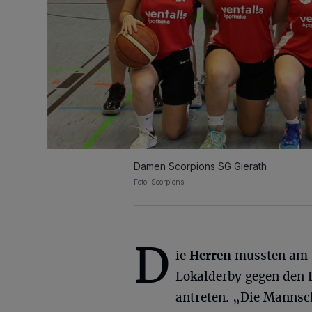
Damen Scorpions SG Gierath
Foto: Scorpions
D
ie
Herren
mussten am 
Lokalderby gegen den 
antreten. „Die Mannsc