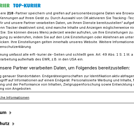
sere
218
-Partner speichern und greifen auf personenbezogene Daten wie Brows
Kennungen auf Ihrem Gerät zu. Durch Auswahl von OK aktivieren Sie Tracking-Te
Wir und unsere Partner verarbeiten Daten, um Ihnen Dienste bereitzustellen“ aufge
G Gierath gewannen wichtige Spiele
n Tracker deaktiviert sind, sind manche Inhalte und Anzeigen möglicherweise ni
r Sie. Sie können dieses Menü jederzeit wieder aufrufen, um Ihre Einstellungen zu
ligung zu widerrufen, indem Sie auf den Link Einstellungen oder Ablehnen am unte
icken. Ihre Einstellungen gelten innerhalb unseres Website. Weitere Informationen
tenschutzerklärung.
mung umfasst alle erft-kurier.de-Seiten und schließt gem. Art. 49 Abs. 1 S. 1 lit
chaften gewannen
rarbeitung außerhalb des EWR, z.B. in den USA ein.
nsere Partner verarbeiten Daten, um Folgendes bereitzustellen:
ele
genauer Standortdaten. Endgeräteeigenschaften zur Identifikation aktiv abfrage
griff auf Informationen auf einem Endgerät. Personalisierte Werbung und Inhalte
ung und der Performance von Inhalten, Zielgruppenforschung sowie Entwicklung
ng von Angeboten.
che Informationen
e U14-1 der Scorpions haben ihre
.
sum
hutz