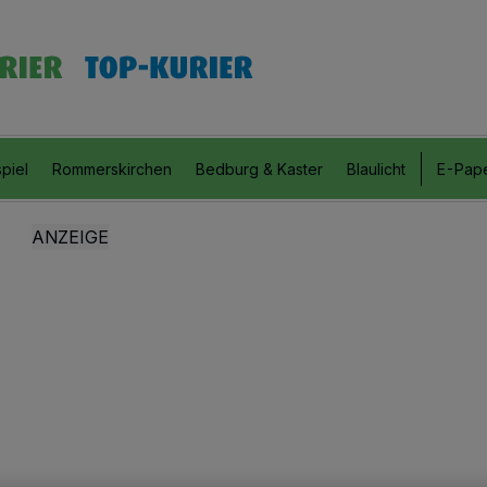
piel
Rommerskirchen
Bedburg & Kaster
Blaulicht
E-Pap