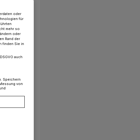
erdaten oder
chnologien für
führten
cht mehr so
 ändern oder
ren Rand der
 finden Sie in
. a DSGVO auch
n. Speichern
, Messung von
 und