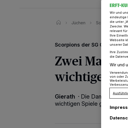
Wir und un
eindeutige 
die unter „
Jüchen
Scorpions der S
Zwecke. Wen
relevant fü
Ihre Einwil
Webseite kl
Scorpions der SG Gierath
unserer Da
Ihre Zustim
Zwei Manns
die Datenve
Wir und u
wichtige Spi
Verwendung 
von oder Zu
Werbeleist
Verbesseru
Ausführli
Gierath
·
Die Damen und di
wichtigen Spiele gewonnen
Impres
Datensc