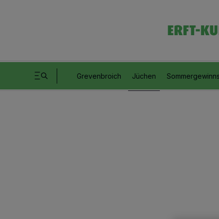
Grevenbroich
Jüchen
Sommergewinns