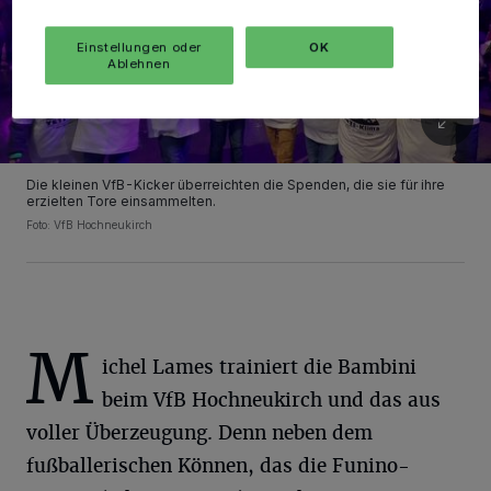
Einstellungen oder
OK
Ablehnen
Die kleinen VfB-Kicker überreichten die Spenden, die sie für ihre
erzielten Tore einsammelten.
Foto: VfB Hochneukirch
M
ichel Lames trainiert die Bambini
beim VfB Hochneukirch und das aus
voller Überzeugung. Denn neben dem
fußballerischen Können, das die Funino-