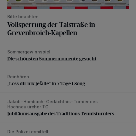
Bitte beachten
Vollsperrung der Talstraße in
Grevenbroich-Kapellen
Sommergewinnspiel
Die schönsten Sommermomente gesucht
Die schönsten Sommermomente gesucht
Reinhören
„Loss dir nix jefalle“ in 7 Tage 1 Song
„Loss dir nix jefalle“ in 7 Tage 1 Song
Jakob-Hombach-Gedächtnis-Turnier des
Jubiläumsausgabe des Traditions-Tennisturniers
Hochneukircher TC
Jubiläumsausgabe des Traditions-Tennisturniers
Die Polizei ermittelt
Motorrad-Diebe lassen Beute zurück