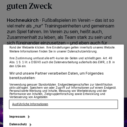
guten Zweck
Wir und unsere
218
-Partner speichern und greifen auf personenbezogene Daten
Hochneukirch
·
Fußballspielen im Verein – das ist so
wie Browserdaten oder eindeutige Kennungen auf Ihrem Gerät zu. Durch Auswahl
von OK aktivieren Sie Tracking-Technologien für die unter „Wir und unsere
viel mehr als „nur“ Trainingseinheiten und gemeinsam
Partner verarbeiten Daten, um Ihnen Dienste bereitzustellen“ aufgeführten
zum Spiel fahren. Im Verein zu sein, heißt auch,
Zwecke. Wenn Tracker deaktiviert sind, sind manche Inhalte und Anzeigen
möglicherweise nicht mehr so relevant für Sie. Sie können dieses Menü jederzeit
Zusammenhalt zu leben, als Team stark zu sein und
wieder aufrufen, um Ihre Einstellungen zu ändern oder Ihre Einwilligung zu
sich füreinander einzusetzen – und eben auch für
widerrufen, indem Sie auf den Link Einstellungen oder Ablehnen am unteren
andere.
Rand der Webseite klicken. Ihre Einstellungen gelten innerhalb unseres Website.
Weitere Informationen finden Sie in unserer Datenschutzerklärung.
Ihre Zustimmung umfasst alle erft-kurier.de-Seiten und schließt gem. Art. 49
Abs. 1 S. 1 lit. a DSGVO auch die Datenverarbeitung außerhalb des EWR, z.B. in
den USA ein.
25.02.2024 , 08:00 Uhr
2 Minuten Lesezeit
Wir und unsere Partner verarbeiten Daten, um Folgendes
bereitzustellen:
Verwendung genauer Standortdaten. Endgeräteeigenschaften zur Identifikation
aktiv abfragen. Speichern von oder Zugriff auf Informationen auf einem Endgerät.
Personalisierte Werbung und Inhalte, Messung von Werbeleistung und der
Performance von Inhalten, Zielgruppenforschung sowie Entwicklung und
Verbesserung von Angeboten.
Ausführliche Informationen
Impressum
Datenschutz