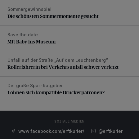
Sommergewinnspiel
Die schönsten Sommermomente gesucht
Die schönsten Sommermomente gesucht
Save the date
Mit Baby ins Museum
Mit Baby ins Museum
Unfall auf der Straße „Auf dem Leuchtenberg“
Rollerfahrerin bei Verkehrsunfall schwer verletzt
Rollerfahrerin bei Verkehrsunfall schwer verletzt
Der große Spar-Ratgeber
Lohnen sich kompatible Druckerpatronen?
Lohnen sich kompatible Druckerpatronen?
SOZIALE MEDIEN
www.facebook.com/erftkurier/
@erftkurier