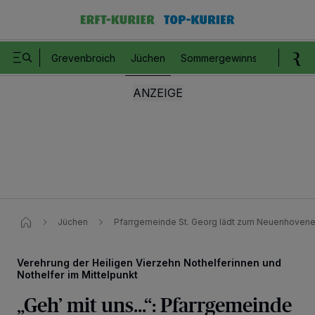
Grevenbroich
Jüchen
Sommergewinnspiel
Romm
Jüchen
Pfarrgemeinde St. Georg lädt zum Neuenhovene
Verehrung der Heiligen Vierzehn Nothelferinnen und
Nothelfer im Mittelpunkt
„Geh’ mit uns...“: Pfarrgemeinde