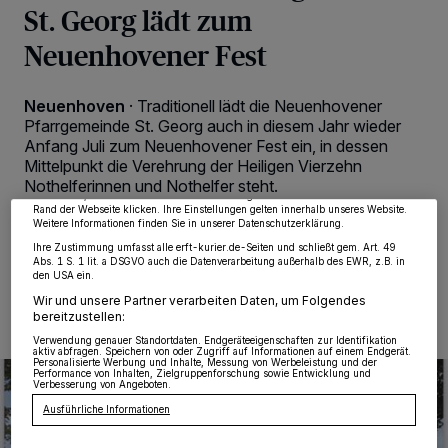
St. Georg lädt zum
Neuenhovener Fest
Wir und unsere
218
-Partner speichern und greifen auf personenbezogene Daten
Neuenhoven
·
Traditionell lädt die Neuenhovener
wie Browserdaten oder eindeutige Kennungen auf Ihrem Gerät zu. Durch Auswahl
Pfarrgemeinde St. Georg auch in diesem Jahr wieder
von OK aktivieren Sie Tracking-Technologien für die unter „Wir und unsere
Partner verarbeiten Daten, um Ihnen Dienste bereitzustellen“ aufgeführten
Anfang Juli zum Neuenhovener Fest ein, in dessen
Zwecke. Wenn Tracker deaktiviert sind, sind manche Inhalte und Anzeigen
Mittelpunkt die Verehrung der Heiligen Vierzehn
möglicherweise nicht mehr so relevant für Sie. Sie können dieses Menü jederzeit
wieder aufrufen, um Ihre Einstellungen zu ändern oder Ihre Einwilligung zu
Nothelferinnen und Nothelfer steht.
widerrufen, indem Sie auf den Link Einstellungen oder Ablehnen am unteren
Rand der Webseite klicken. Ihre Einstellungen gelten innerhalb unseres Website.
Weitere Informationen finden Sie in unserer Datenschutzerklärung.
Ihre Zustimmung umfasst alle erft-kurier.de-Seiten und schließt gem. Art. 49
Abs. 1 S. 1 lit. a DSGVO auch die Datenverarbeitung außerhalb des EWR, z.B. in
02.07.2024 , 09:00 Uhr
2 Minuten Lesezeit
den USA ein.
Wir und unsere Partner verarbeiten Daten, um Folgendes
bereitzustellen:
Verwendung genauer Standortdaten. Endgeräteeigenschaften zur Identifikation
aktiv abfragen. Speichern von oder Zugriff auf Informationen auf einem Endgerät.
Personalisierte Werbung und Inhalte, Messung von Werbeleistung und der
Performance von Inhalten, Zielgruppenforschung sowie Entwicklung und
Verbesserung von Angeboten.
Ausführliche Informationen