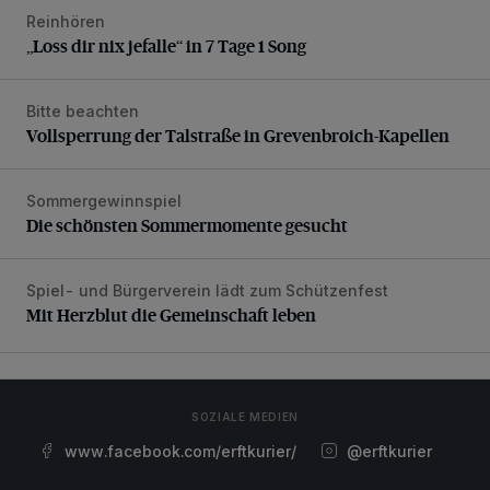
Reinhören
„Loss dir nix jefalle“ in 7 Tage 1 Song
„Loss dir nix jefalle“ in 7 Tage 1 Song
Bitte beachten
Vollsperrung der Talstraße in Grevenbroich-Kapellen
Vollsperrung der Talstraße in Grevenbroich-Kapellen
Sommergewinnspiel
Die schönsten Sommermomente gesucht
Die schönsten Sommermomente gesucht
Spiel- und Bürgerverein lädt zum Schützenfest
Mit Herzblut die Gemeinschaft leben
Mit Herzblut die Gemeinschaft leben
SOZIALE MEDIEN
www.facebook.com/erftkurier/
@erftkurier