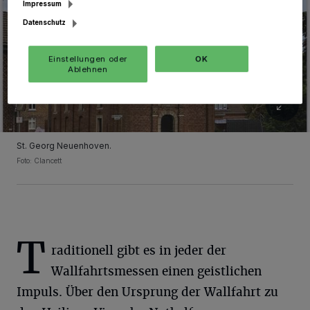
Impressum
Datenschutz
Einstellungen oder
OK
Ablehnen
St. Georg Neuenhoven.
Foto: Clancett
T
raditionell gibt es in jeder der
Wallfahrtsmessen einen geistlichen
Impuls. Über den Ursprung der Wallfahrt zu