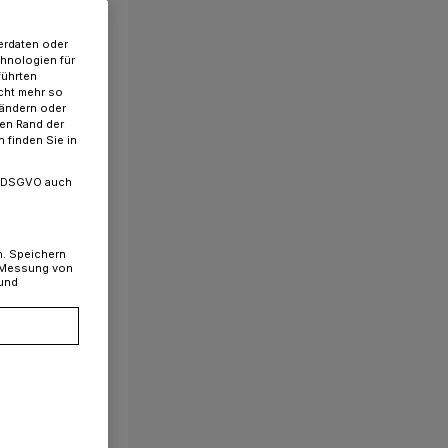
erdaten oder
chnologien für
führten
cht mehr so
 ändern oder
ren Rand der
 finden Sie in
. a DSGVO auch
n. Speichern
, Messung von
 und