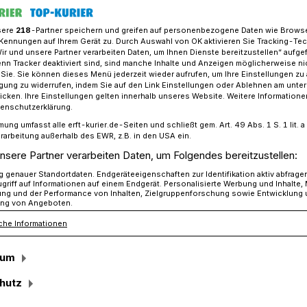
sere
218
-Partner speichern und greifen auf personenbezogene Daten wie Brows
Kennungen auf Ihrem Gerät zu. Durch Auswahl von OK aktivieren Sie Tracking-Te
Wir und unsere Partner verarbeiten Daten, um Ihnen Dienste bereitzustellen“ aufge
r Gesamtschule Jüchen geht in den Ruhestand​
n Tracker deaktiviert sind, sind manche Inhalte und Anzeigen möglicherweise ni
r Sie. Sie können dieses Menü jederzeit wieder aufrufen, um Ihre Einstellungen zu
ligung zu widerrufen, indem Sie auf den Link Einstellungen oder Ablehnen am unte
icken. Ihre Einstellungen gelten innerhalb unseres Website. Weitere Informationen
ule Jüchen geht in den Ruhestand
tenschutzerklärung.
mung umfasst alle erft-kurier.de-Seiten und schließt gem. Art. 49 Abs. 1 S. 1 lit
umacher: „Ich
rarbeitung außerhalb des EWR, z.B. in den USA ein.
nsere Partner verarbeiten Daten, um Folgendes bereitzustellen:
n immer Schule
genauer Standortdaten. Endgeräteeigenschaften zur Identifikation aktiv abfrage
griff auf Informationen auf einem Endgerät. Personalisierte Werbung und Inhalte
ung und der Performance von Inhalten, Zielgruppenforschung sowie Entwicklung
ng von Angeboten.
che Informationen
sum
, Mutmacherin, Mutter der Kompanie,
hutz
 nur ein paar der „essenziellen
Susanne Schumacher, Schulleiterin der