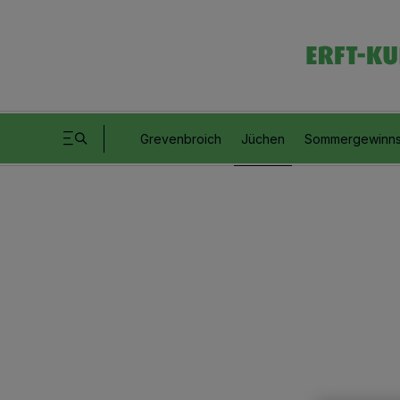
Grevenbroich
Jüchen
Sommergewinns