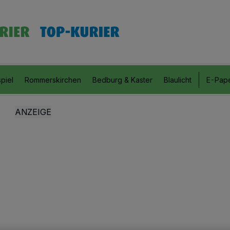
piel
Rommerskirchen
Bedburg & Kaster
Blaulicht
E-Pap