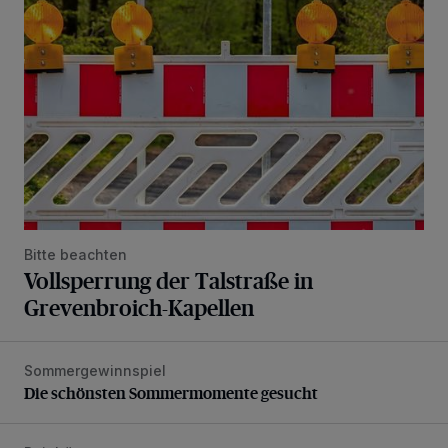
Bitte beachten
Vollsperrung der Talstraße in
Grevenbroich-Kapellen
Sommergewinnspiel
Die schönsten Sommermomente gesucht
Die schönsten Sommermomente gesucht