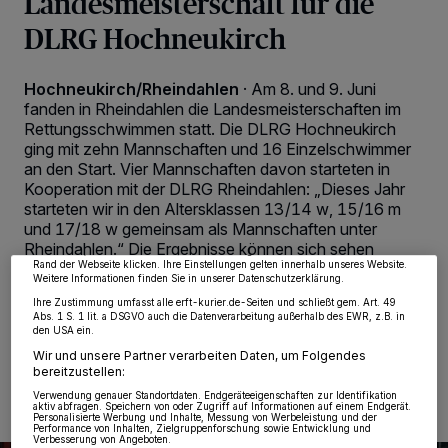
Landesmeisterschaft für die
DLRG Hochneukirch
Hochneukirch/Rheindahlen
·
Am 8. und 9. Juni
fanden in Rheindahlen die Landesmeisterschaften im
Rettungsschwimmen statt. Die DLRG Hochneukirch
ging mit zehn Mannschaften und 16 Einzelschwimmer
Wir und unsere
218
-Partner speichern und greifen auf personenbezogene Daten
an den Start. Vier Mannschaften davon starteten in
wie Browserdaten oder eindeutige Kennungen auf Ihrem Gerät zu. Durch Auswahl
von OK aktivieren Sie Tracking-Technologien für die unter „Wir und unsere
Kooperation mit der DLRG Rheindahlen: „Dieses Jahr
Partner verarbeiten Daten, um Ihnen Dienste bereitzustellen“ aufgeführten
starteten wir in den Altersklassen 13/14 w, 15/16 m
Zwecke. Wenn Tracker deaktiviert sind, sind manche Inhalte und Anzeigen
möglicherweise nicht mehr so relevant für Sie. Sie können dieses Menü jederzeit
und 17/18 w gemeinsam als Mannschaften unter
wieder aufrufen, um Ihre Einstellungen zu ändern oder Ihre Einwilligung zu
Rheindahlen.“ Die Ergebnisse können sich sehen
widerrufen, indem Sie auf den Link Einstellungen oder Ablehnen am unteren
Rand der Webseite klicken. Ihre Einstellungen gelten innerhalb unseres Website.
lassen.
Weitere Informationen finden Sie in unserer Datenschutzerklärung.
Ihre Zustimmung umfasst alle erft-kurier.de-Seiten und schließt gem. Art. 49
Abs. 1 S. 1 lit. a DSGVO auch die Datenverarbeitung außerhalb des EWR, z.B. in
den USA ein.
28.06.2024 , 09:46 Uhr
2 Minuten Lesezeit
Wir und unsere Partner verarbeiten Daten, um Folgendes
bereitzustellen:
Verwendung genauer Standortdaten. Endgeräteeigenschaften zur Identifikation
aktiv abfragen. Speichern von oder Zugriff auf Informationen auf einem Endgerät.
Personalisierte Werbung und Inhalte, Messung von Werbeleistung und der
Performance von Inhalten, Zielgruppenforschung sowie Entwicklung und
Verbesserung von Angeboten.