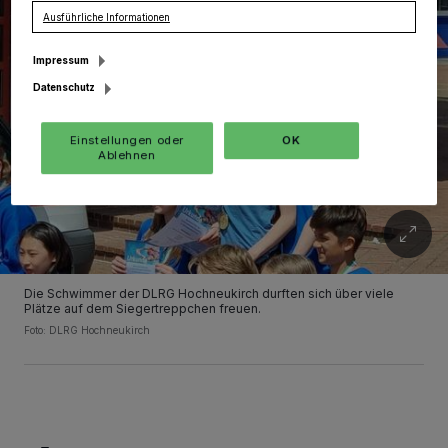
Ausführliche Informationen
Impressum
Datenschutz
Einstellungen oder
OK
Ablehnen
Die Schwimmer der DLRG Hochneukirch durften sich über viele
Plätze auf dem Siegertreppchen freuen.
Foto: DLRG Hochneukirch