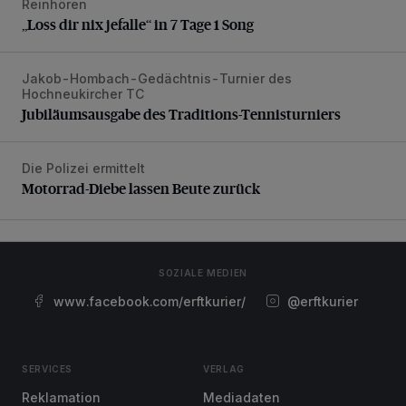
Reinhören
„Loss dir nix jefalle“ in 7 Tage 1 Song
„Loss dir nix jefalle“ in 7 Tage 1 Song
Jakob-Hombach-Gedächtnis-Turnier des
Jubiläumsausgabe des Traditions-Tennisturniers
Hochneukircher TC
Jubiläumsausgabe des Traditions-Tennisturniers
Die Polizei ermittelt
Motorrad-Diebe lassen Beute zurück
Motorrad-Diebe lassen Beute zurück
SOZIALE MEDIEN
www.facebook.com/erftkurier/
@erftkurier
SERVICES
VERLAG
Reklamation
Mediadaten