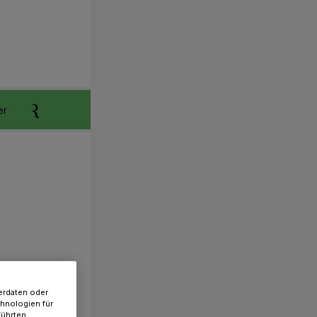
er
Anzeigen aufgeben
Reklamation
erdaten oder
chnologien für
führten