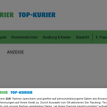
piel
Rommerskirchen
Bedburg & Kaster
Blaulicht
E-Pap
sere
218
-Partner speichern und greifen auf personenbezogene Daten wie Brows
Kennungen auf Ihrem Gerät zu. Durch Auswahl von OK aktivieren Sie Tracking-Te
Wir und unsere Partner verarbeiten Daten, um Ihnen Dienste bereitzustellen“ aufge