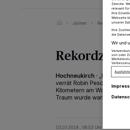
Zwecke. Wen
relevant fü
Ihre Einwil
Webseite kl
unserer Da
Jüchen
Rekordzeit für P
Ihre Zustim
die Datenve
Wir und u
Rekordzeit f
Verwendung 
von oder Zu
Werbeleist
Verbesseru
Ausführli
Hochneukirch
·
„Im Ziel si
verrät Robin Pesch direkt 
Impres
Kilometern am Wochenende, 
Traum wurde war!
Datensc
10.10.2018 , 08:52 Uhr
Eine Minute 