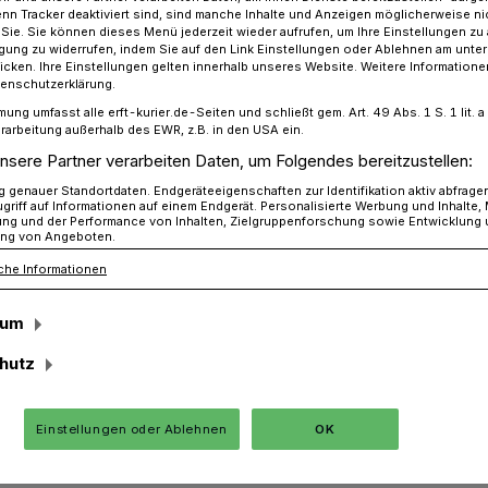
n Tracker deaktiviert sind, sind manche Inhalte und Anzeigen möglicherweise ni
r Sie. Sie können dieses Menü jederzeit wieder aufrufen, um Ihre Einstellungen zu
ligung zu widerrufen, indem Sie auf den Link Einstellungen oder Ablehnen am unte
icken. Ihre Einstellungen gelten innerhalb unseres Website. Weitere Informationen
tenschutzerklärung.
esch
mung umfasst alle erft-kurier.de-Seiten und schließt gem. Art. 49 Abs. 1 S. 1 lit
rarbeitung außerhalb des EWR, z.B. in den USA ein.
nsere Partner verarbeiten Daten, um Folgendes bereitzustellen:
ür Pesch
genauer Standortdaten. Endgeräteeigenschaften zur Identifikation aktiv abfrage
griff auf Informationen auf einem Endgerät. Personalisierte Werbung und Inhalte
ung und der Performance von Inhalten, Zielgruppenforschung sowie Entwicklung
ng von Angeboten.
che Informationen
nd mir erst einmal die Tränen gekommen“,
nach seinem Ultra-Marathon von 100
sum
„Unbeschreiblich – dieses Gefühl – ein
hutz
Einstellungen oder Ablehnen
OK
Lesezeit