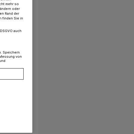
cht mehr so
 ändern oder
ren Rand der
 finden Sie in
. a DSGVO auch
n. Speichern
, Messung von
 und