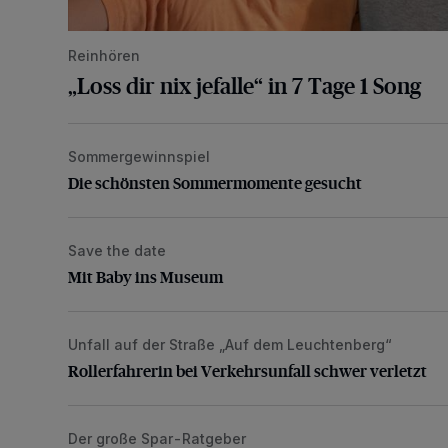
Reinhören
„Loss dir nix jefalle“ in 7 Tage 1 Song
Sommergewinnspiel
Die schönsten Sommermomente gesucht
Die schönsten Sommermomente gesucht
Save the date
Mit Baby ins Museum
Mit Baby ins Museum
Unfall auf der Straße „Auf dem Leuchtenberg“
Rollerfahrerin bei Verkehrsunfall schwer verletzt
Rollerfahrerin bei Verkehrsunfall schwer verletzt
Der große Spar-Ratgeber
Lohnen sich kompatible Druckerpatronen?