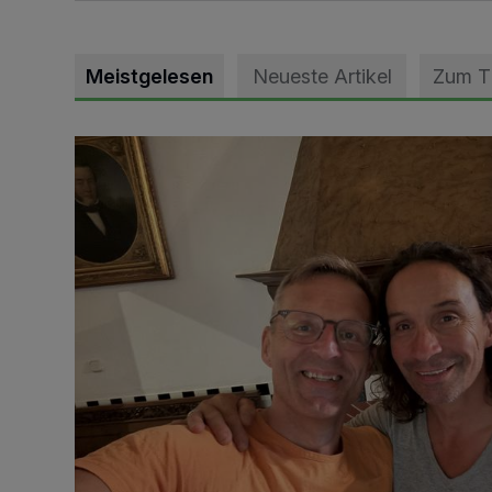
Meistgelesen
Neueste Artikel
Zum 
„Loss dir nix jefalle“ in 7 Tage 1 Song