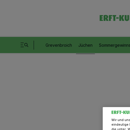
Grevenbroich
Jüchen
Sommergewinns
Wir und un
eindeutige 
die unter „