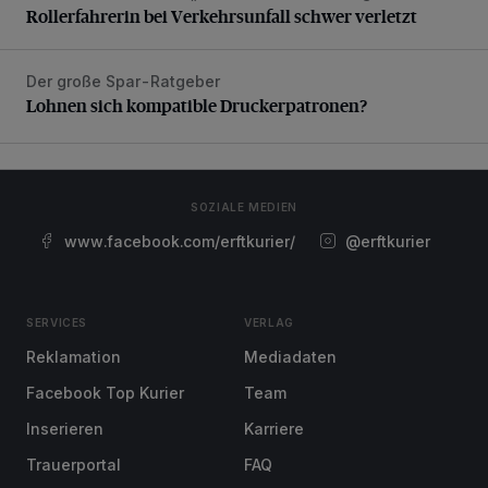
Rollerfahrerin bei Verkehrsunfall schwer verletzt
Der große Spar-Ratgeber
Lohnen sich kompatible Druckerpatronen?
Lohnen sich kompatible Druckerpatronen?
SOZIALE MEDIEN
www.facebook.com/erftkurier/
@erftkurier
SERVICES
VERLAG
Reklamation
Mediadaten
Facebook Top Kurier
Team
Inserieren
Karriere
Trauerportal
FAQ