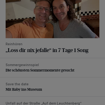
Reinhören
„Loss dir nix jefalle“ in 7 Tage 1 Song
Sommergewinnspiel
Die schönsten Sommermomente gesucht
Die schönsten Sommermomente gesucht
Save the date
Mit Baby ins Museum
Mit Baby ins Museum
Unfall auf der Straße „Auf dem Leuchtenberg“
Rollerfahrerin bei Verkehrsunfall schwer verletzt