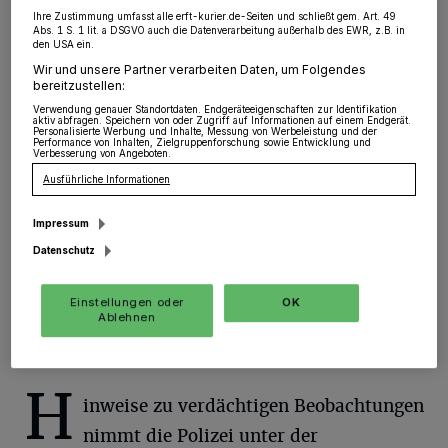
Ihre Zustimmung umfasst alle erft-kurier.de-Seiten und schließt gem. Art. 49
Abs. 1 S. 1 lit. a DSGVO auch die Datenverarbeitung außerhalb des EWR, z.B. in
Jüchen
·
Montag (01.10.), in der Zeit zwischen 11:00
den USA ein.
Uhr und 12:50 Uhr, gelangten Unbekannte durch den
Wir und unsere Partner verarbeiten Daten, um Folgendes
Garten an die Rückseite eines Einfamilienhauses in
bereitzustellen:
Jüchen, an der Stadionstraße. Dort hebelten die Täter
Verwendung genauer Standortdaten. Endgeräteeigenschaften zur Identifikation
die Terrassentür auf und entwendeten aus der
aktiv abfragen. Speichern von oder Zugriff auf Informationen auf einem Endgerät.
Personalisierte Werbung und Inhalte, Messung von Werbeleistung und der
Wohnung nach ersten Erkenntnissen Bargeld.
Performance von Inhalten, Zielgruppenforschung sowie Entwicklung und
Verbesserung von Angeboten.
Ausführliche Informationen
04.10.2018 , 09:10 Uhr
Eine Minute Lesezeit
Impressum
Datenschutz
Einstellungen oder
OK
Ablehnen
H
inweise zu verdächtigen Beobachtungen
nimmt die Polizei unter der